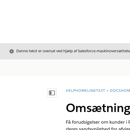
Luk
Denne tekst er oversat ved hjælp af Salesforce-maskinoversættelse
HELPHOMELINKTEXT
DOCSHOM
breadcrumbDescription
Vis indholdsfortegnelse
Omsætningsd
Få forudsigelser om kunder i
deres sandsynlighed for afvig