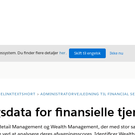
ssystem. Du finder flere detaljer
her
.
Skift til engelsk
Ikke nu
ELINKTEXTSHORT
ADMINISTRATORVEJLEDNING TIL FINANCIAL S
ata for finansielle tje
 Retail Management og Wealth Management, der med stor san
e ved at analysere deres afvagningsscores. Identificer Weal