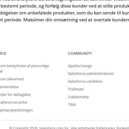
n bestemt periode, og forfølg disse kunder ved at stille produkt
dsigelser om anbefalede produkter, som du kan sende til kun
t periode. Maksimer din omsætning ved at overtale kundern
rprise
og
Unlimited
Edition med Revenue Intelligence for Financial 
RCE
COMMUNITY
l Banking kunder
 om beskyttelse af personlige
AppExchange
anagement-kunder, der med stor sandsynlighed afviger, og reducer d
er
Salesforce-administratorer
res. Udløbsforudsigelser er baseret på data fra kunders konti. Du k
 om sikkerhed
dsigter fra kontakter, der er tilknyttet dine kunders konti.
Salesforce-udviklere
r anvendelse
Trailhead
lth Management-kunder
njer for deltagelse
anagement-kunder, der med stor sandsynlighed bliver afvist, og red
Uddannelse
 afgangsscores. Udløbsforudsigelser er baseret på data fra kunders k
ræferencecenter
Tillid
ntindsigter fra kontakter, der er tilknyttet dine kunders konti.
privacybeslissingen
inistration fra Formuepleje-kunder
, der sandsynligvis vil tilføje flere aktiver i en bestemt periode. F
© Copyright 2026, Salesforce.com Inc. Alle rettigheder forbeholdes. Forskell