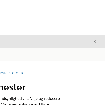
Luk
Luk
ERVICES CLOUD
nester
dsynlighed vil afvige og reducere
th Management-kunder tilføjer