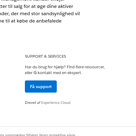
er til salg for at øge dine aktiver
der, der med stor sandsynlighed vil
e til at købe de anbefalede
Services-licensen
SUPPORT & SERVICES
Har du brug for hjælp? Find flere ressourcer,
eres sandsynlighed for at afvige ved at
eller få kontakt med en ekspert.
an også inkludere funktioner for
Få support
ucer deres sandsynlighed for at blive
Drevet af
Experience Cloud
onti. Du kan også inkludere funktioner
ølg efter sådanne kunder ved at placere
ige varemærker tilhører deres respektive ejere.