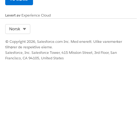
legge til flere datakilder, definere sammenføyninger og
tilføyer og legge til formler i reglene.
Levert av
Experience Cloud
Select Org
Norsk
HJALP DENNE ARTIKKELEN MED Å LØSE PROBLEMET DITT?
© Copyright 2026, Salesforce.com Inc. Med enerett. Ulike varemerker
tilhører de respektive eierne.
La oss få vite det slik at vi kan forbedre!
Salesforce, Inc. Salesforce Tower, 415 Mission Street, 3rd Floor, San
Francisco, CA 94105, United States
Ja
Nei