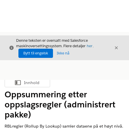
Denne teksten er oversatt med Salesforce
maskinoversettingssystem. Flere detaljer
her
.
Avslutt
Avslut
Avslutt
Bytt til engelsk
Ikke nå
Innhold
Vis innholdsfortegnelse
Oppsummering etter
oppslagsregler (administrert
pakke)
RBL-regler (Rollup By Lookup) samler dataene på et høyt nivå.