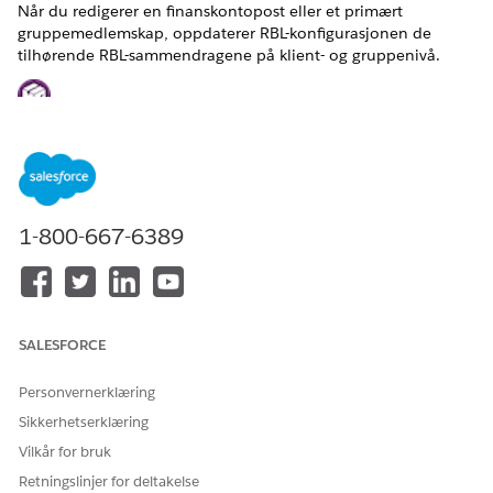
Når du redigerer en finanskontopost eller et primært
gruppemedlemskap, oppdaterer RBL-konfigurasjonen de
tilhørende RBL-sammendragene på klient- og gruppenivå.
Dette er en funksjon i den administrerte pakken Financial
Services Cloud.
RBL-regler er tilgjengelig bare for objektene Aktiva og
forpliktelser, Krav, Finanskontoer, Finanskontoroller,
Forsikringspoliser og Omsetning.
1-800-667-6389
Vi anbefaler eller gir ikke støtte for oppretting
ADVARSEL
SALESFORCE
eller tilpassing av Financial Services Cloud RBL-regler.
Personvernerklæring
Oppsummering etter oppslagskonfigurasjon og kriteriefelt
Sikkerhetserklæring
(administrert pakke)
Vilkår for bruk
Bruk feltene Oppsummering etter oppslagskonfigurasjon
og Oppsummering etter oppslagskriterier til å bestemme
Retningslinjer for deltakelse