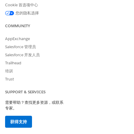
Cookie 首选项中心
有 RBL 规则转换为数据处理引擎定义。这些高性能定义大大缩
短了聚合财务信息的处理时间。通过数据处理引擎，您在定义或
您的隐私选择
修改 RBL 规则时拥有更大的灵活性。例如，您可以添加多个数
据源，定义联接和附加，并将公式添加到规则。
COMMUNITY
AppExchange
Salesforce 管理员
本文章是否解决您的问题？
Salesforce 开发人员
请与我们共享您的想法，以便我们进行改进！
Trailhead
培训
是
否
Trust
SUPPORT & SERVICES
需要帮助？查找更多资源，或联系
专家。
获得支持