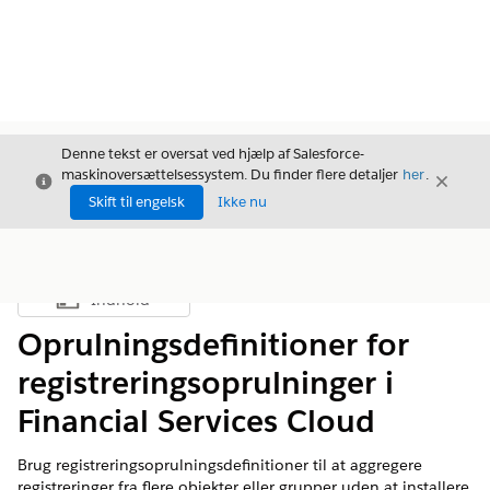
Denne tekst er oversat ved hjælp af Salesforce-
maskinoversættelsessystem. Du finder flere detaljer
her
.
Luk
Luk
Luk
Skift til engelsk
Ikke nu
Indhold
Vis indholdsfortegnelse
Oprulningsdefinitioner for
registreringsoprulninger i
Financial Services Cloud
Brug registreringsoprulningsdefinitioner til at aggregere
registreringer fra flere objekter eller grupper uden at installere