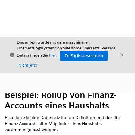
Dieser Text wurde mit dem maschinellen
Übersetzungssystem von Salesforce übersetzt. Weitere
Schließen
Schli
Details finden Sie
hier
.
Zu Englisch wechseln
Schließ
Nicht jetzt
Inhalt
Inhalt anzeigen
Beispiel: Rollup von Finanz-
Accounts eines Haushalts
Erstellen Sie eine Datensatz-Rollup-Definition, mit der die
Finanz-Accounts aller Mitglieder eines Haushalts
zusammengefasst werden.