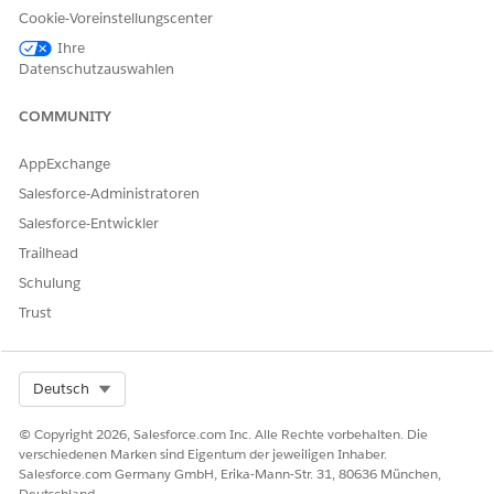
Cookie-Voreinstellungscenter
Berechtigung "Alle Daten
modifizieren"
Ihre
Datenschutzauswahlen
UND
Berechtigung "Anwendung
COMMUNITY
anpassen"
AppExchange
UND
Salesforce-Administratoren
Berechtigungssatz
Salesforce-Entwickler
"Datenpipelines-Basis-
Benutzer"
Trailhead
Schulung
Erstellen eines durch einen
Berechtigung "Zugriff auf
Zeitplan ausgelösten Flows
Trust
Datensatzaggregation"
und Ausführen einer
UND
Datensatz-Rollup-Definition:
Berechtigung "Alle Daten
Select Org
Deutsch
modifizieren"
© Copyright 2026, Salesforce.com Inc. Alle Rechte vorbehalten. Die
UND
verschiedenen Marken sind Eigentum der jeweiligen Inhaber.
Salesforce.com Germany GmbH, Erika-Mann-Str. 31, 80636 München,
Berechtigung "Anwendung
Deutschland