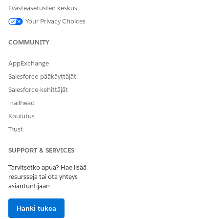
RATKAISIKO TÄMÄ ARTIKKELI ONGELMASI?
Evästeasetusten keskus
Anna palautetta, jotta voimme kehittyä!
Your Privacy Choices
Kyllä
Ei
COMMUNITY
AppExchange
Salesforce-pääkäyttäjät
Salesforce-kehittäjät
Trailhead
Koulutus
Trust
SUPPORT & SERVICES
Tarvitsetko apua? Hae lisää
resursseja tai ota yhteys
asiantuntijaan.
Hanki tukea