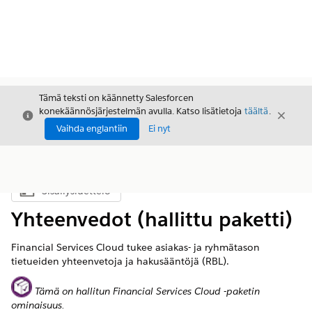
Tämä teksti on käännetty Salesforcen
konekäännösjärjestelmän avulla. Katso lisätietoja
täältä
.
Sulje
Sulje
Sulje
Vaihda englantiin
Ei nyt
Sisällysluettelo
Näytä sisällysluettelo
Yhteenvedot (hallittu paketti)
Financial Services Cloud tukee asiakas- ja ryhmätason
tietueiden yhteenvetoja ja hakusääntöjä (RBL).
Tämä on hallitun Financial Services Cloud -paketin
ominaisuus.