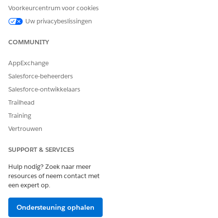
Voorkeurcentrum voor cookies
Uw privacybeslissingen
HEEFT DIT ARTIKEL UW PROBLEEM OPGELOST?
Laat ons weten wat we kunnen doen om te verbeteren!
COMMUNITY
Ja
Nee
AppExchange
Salesforce-beheerders
Salesforce-ontwikkelaars
Trailhead
Training
Vertrouwen
SUPPORT & SERVICES
Hulp nodig? Zoek naar meer
resources of neem contact met
een expert op.
Ondersteuning ophalen