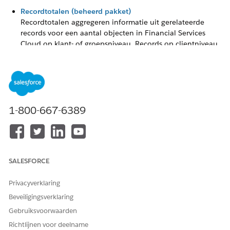
Recordtotalen (beheerd pakket)
Recordtotalen aggregeren informatie uit gerelateerde
records voor een aantal objecten in Financial Services
Cloud op klant- of groepsniveau. Records op clientniveau
worden standaard geaggregeerd; er is geen set-up vereist.
Schakel totalen op groepsniveau in om gerelateerde
records voor alle primaire groepsleden te aggregeren.
Totaal op opzoekregels (beheerd pakket)
Regels voor totaliseren op opzoeken (RBL) aggregeren uw
1-800-667-6389
gegevens op een hoog niveau. Wanneer u een record
voor een financiële rekening of lidmaatschap van een
primaire groep bewerkt, werkt de RBL-configuratie de
corresponderende RBL-samenvattingen op cliënt- en
groepsniveau bij.
SALESFORCE
Recordtotalen, totalen op opzoeken en gegevens laden
Privacyverklaring
(beheerd pakket)
Bepaal recordtotalen en totalen door opzoeken om de
Beveiligingsverklaring
prestaties van het laden van gegevens te maximaliseren.
Gebruiksvoorwaarden
Richtlijnen voor deelname