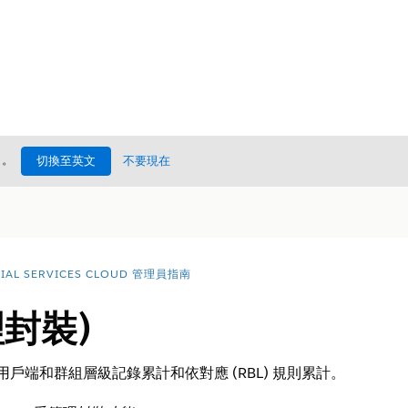
處
。
切換至英文
不要現在
CIAL SERVICES CLOUD 管理員指南
理封裝)
loud 支援用戶端和群組層級記錄累計和依對應 (RBL) 規則累計。