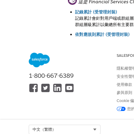
這是 Financial Servic
記錄累計 (受管理封裝)
記錄累計會針對用戶端或群組層級的 
群組層級累計以彙總所有主要群
依對應規則累計 (受管理封裝)
「依對應累計」(RBL) 規則
級摘要。
SALESFO
記錄累計、依對應累計和資料載入
透過對應控制記錄累計和累計,
隱私權聲
1-800-667-6389
安全性聲
使用條款
此文章是否解決您的問題？
參與原則
請讓我們知道，以便我們改進！
Cookie
您
Select Org
中文（繁體）