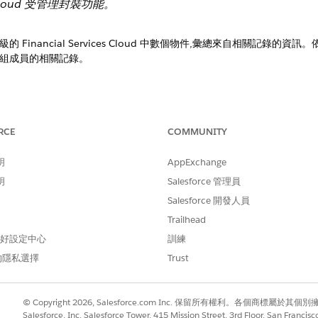
es Cloud 受管理封裝功能。
Financial Services Cloud 中數個物件,彙總來自相關記錄
組成員的相關記錄。
會將您的資料彙總在高層級。當您編輯財務帳戶記錄或主要群組成員資格時,RBL
RCE
COMMUNITY
 (受管理封裝)
以最大化資料載入效能。
明
AppExchange
明
Salesforce 管理員
Salesforce 開發人員
Trailhead
 偏好設定中心
訓練
的隱私選擇
Trust
© Copyright 2026, Salesforce.com Inc. 保留所有權利。各個商標屬於其個
Salesforce, Inc. Salesforce Tower, 415 Mission Street, 3rd Floor, San Francis