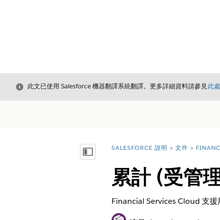
結束
此文已使用 Salesforce 機器翻譯系統翻譯。更多詳細資料請參見
此
SALESFORCE 說明
文件
FINAN
您位於此處：
顯示目錄
累計 (受管
Financial Services C