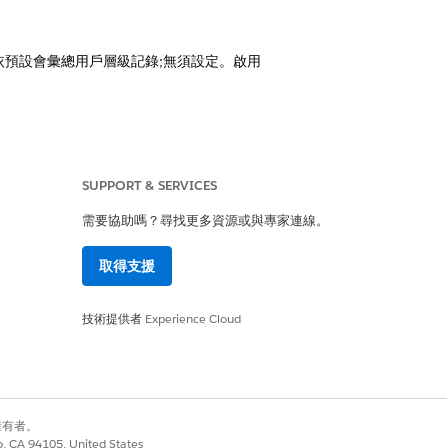
的資訊。依預設會彙總用戶層級記錄;無須設定。啟用
 組態會更新對應的 RBL 用戶端和群組層
SUPPORT & SERVICES
需要協助嗎？尋找更多資源或與專家連線。
取得支援
技術提供者
Experience Cloud
是
否
別擁有者。
co, CA 94105, United States