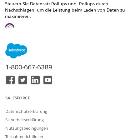
Steuern Sie Datensatz-Rollups und -Rollups durch
Nachschlagen, um die Leistung beim Laden von Daten zu
maximieren.
Dies ist eine Funktion für verwaltete Financial Services
Cloud-Pakete.
Verwalten von Rollups zum Beschleunigen von
Datenladungen (verwaltetes Paket)
Über die Benutzeroberfläche an einem einzelnen
Datensatz für die Mitgliedschaft bei einem Finanz-Account
1-800-667-6389
oder einer Account-Kontakt-Beziehung vorgenommene
Änderungen lösen sofortige RBL-Aktualisierungen aus.
Über Massenvorgänge oder den Gruppengenerator
vorgenommene Änderungen reihen sich in die
SALESFORCE
Warteschlange der Aktualisierungen ein, was bedeutet,
dass Daten langsamer geladen werden, wenn Rollups und
Datenschutzerklärung
RBL aktiviert sind. Bevor Sie Vorgänge zum Einfügen oder
Aktualisieren initiieren, können Sie Rollups deaktivieren,
Sicherheitserklärung
um das Laden von Daten zu beschleunigen. Sie können
Nutzungsbedingungen
steuern, ob Rollup-Regeln für Nachschlagevorgänge oder
Teilnahmerichtlinien
Datensatz-Rollups für Ihre Organisation oder für ein