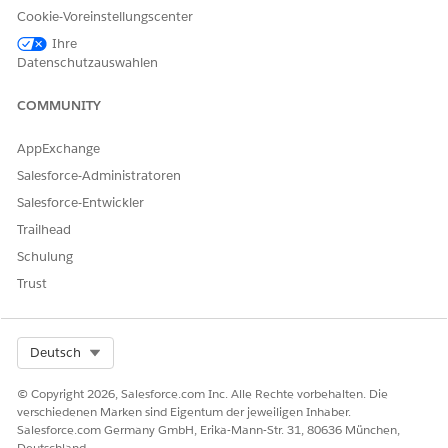
bestimmtes Profil oder einen bestimmten Benutzer
Cookie-Voreinstellungscenter
abgefragt und berechnet werden.
Ihre
Datenschutzauswahlen
Neuberechnungen des Rollups nach Nachschlagevorgang
erzwingen (verwaltetes Paket)
COMMUNITY
Sie können die RBL-Regeln für Ihre Organisation auf der
Benutzeroberfläche oder mithilfe von Apex Code neu
AppExchange
berechnen.
Salesforce-Administratoren
Salesforce-Entwickler
Trailhead
KONNTEN SIE IHR PROBLEM MITHILFE DIESES ARTIKELS
Schulung
LÖSEN?
Trust
Geben Sie uns Feedback, damit wir uns verbessern können.
Ja
Nein
Select Org
Deutsch
© Copyright 2026, Salesforce.com Inc. Alle Rechte vorbehalten. Die
verschiedenen Marken sind Eigentum der jeweiligen Inhaber.
Salesforce.com Germany GmbH, Erika-Mann-Str. 31, 80636 München,
Deutschland