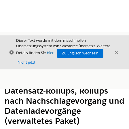
Dieser Text wurde mit dem maschinellen
Übersetzungssystem von Salesforce übersetzt. Weitere
Schließen
Schli
Details finden Sie
hier
.
Zu Englisch wechseln
Schließ
Nicht jetzt
Inhalt
Inhalt anzeigen
Datensatz-Rollups, Rollups
nach Nachschlagevorgang und
Datenladevorgänge
(verwaltetes Paket)