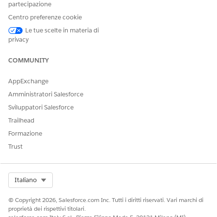
partecipazione
dall'interfaccia utente o utilizzando Apex Code.
Centro preferenze cookie
Le tue scelte in materia di
privacy
QUESTO ARTICOLO HA RISOLTO IL PROBLEMA?
COMMUNITY
Facci sapere, così possiamo migliorare!
AppExchange
Sì
No
Amministratori Salesforce
Sviluppatori Salesforce
Trailhead
Formazione
Trust
Select Org
Italiano
© Copyright 2026, Salesforce.com Inc. Tutti i diritti riservati. Vari marchi di
proprietà dei rispettivi titolari.