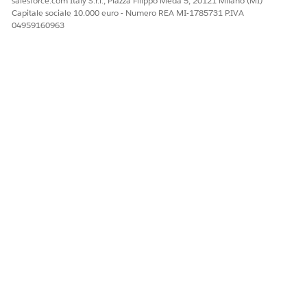
salesforce.com Italy S.r.l., Piazza Filippo Meda 5, 20121 Milano (MI)
Capitale sociale 10.000 euro - Numero REA MI-1785731 P.IVA
04959160963