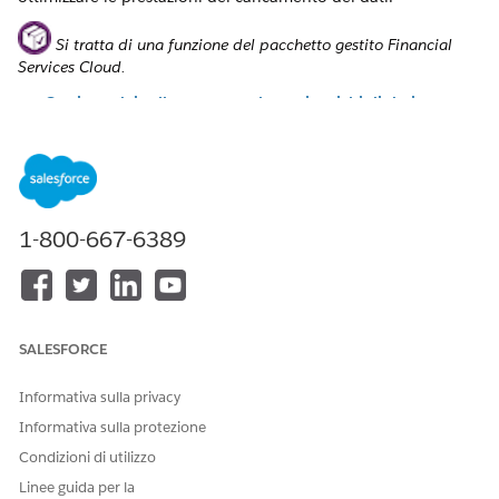
Si tratta di una funzione del pacchetto gestito Financial
Services Cloud.
Gestione dei roll-up per accelerare i carichi di dati
(pacchetto gestito)
Le modifiche apportate tramite l'interfaccia utente a un
singolo record di appartenenza Account finanziario o
Relazione referente-account attivano aggiornamenti
immediati del record RBL. Le modifiche apportate tramite
1-800-667-6389
le operazioni in blocco o il Generatore di gruppi mettono
in attesa gli aggiornamenti, il che significa che i dati
vengono caricati più lentamente quando sono abilitati i
roll-up e i componenti RBL. Prima di iniziare le operazioni
di inserimento o aggiornamento, è possibile disabilitare i
SALESFORCE
roll-up per velocizzare il caricamento dei dati. È possibile
controllare se le regole di roll-up per ricerca o i roll-up dei
Informativa sulla privacy
record vengono sottoposti a query e calcolati per
Informativa sulla protezione
l'organizzazione o per un profilo o utente specifico.
Condizioni di utilizzo
Forza ricalcoli di roll-up per ricerca (pacchetto gestito)
Linee guida per la
È possibile ricalcolare le regole RBL per l'organizzazione