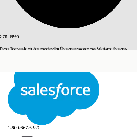
Suche
Schließen
Dieser Text wurde mit dem maschinellen Übersetzungssystem von Salesforce übersetzt.
Zu Englisch wechseln
Nicht jetzt
Weitere Details finden Sie
hier
.
Schließen
Schließen
1-800-667-6389