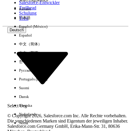
Select Org
Deutsch
Salesforce-Entwickler
Trailhead
Italiano
Erfahrung
Schulung
日本語
Trust
Español (México)
Deutsch
Español
Alle löschen
Fertig
中文（简体）
中文（繁體）
한국어
Русский
Português (Brasil)
Suomi
Dansk
Select Org
Svenska
Nederlands
© Copyright 2026, Salesforce.com Inc. Alle Rechte vorbehalten.
Die verschiedenen Marken sind Eigentum der jeweiligen Inhaber.
Norsk
Salesforce.com Germany GmbH, Erika-Mann-Str. 31, 80636
Keine Ergebnisse