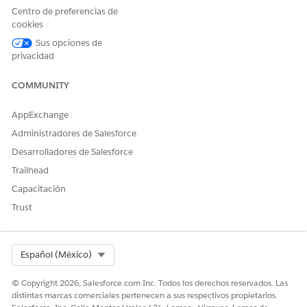
Centro de preferencias de
cookies
Sus opciones de
privacidad
COMMUNITY
AppExchange
Administradores de Salesforce
Desarrolladores de Salesforce
Haga doble clic en el nodo Ejecutar trabajo de
Trailhead
procesamiento de datos para abrirlo.
Capacitación
En la sección Categoría y seleccione
Motor de
procesamiento de datos
.
Trust
En el campo Acción, seleccione la definición del motor de
procesamiento de datos que desea ejecutar.
Ingrese los valores apropiados para las variables de
Select Org
Español (México)
entrada.
Haga clic en
Listo
.
© Copyright 2026, Salesforce.com Inc. Todos los derechos reservados. Las
Guarde sus cambios y luego active el flujo.
distintas marcas comerciales pertenecen a sus respectivos propietarios.
Para ejecutar el flujo, haga clic en
Ejecutar
.