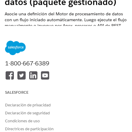
datos (paquete gestionado)
Asocie una definición del Motor de procesamiento de datos
con un flujo iniciado automáticamente. Luego ejecute el flujo
manualmente o invoque por Apex, procesos o API de REST.
Puede duplicar y utilizar el flujo Muestra de procesamiento de
datos proporcionado o crear un flujo según sus requisitos.
EDICIONES NECESARIAS
Disponible en: Lightning Experience
1-800-667-6389
Disponible en:
Professional Edition
,
Enterprise Edition
y
Unlimited Edition
Esta es una función de paquete gestionado de Financial
SALESFORCE
Services Cloud.
Declaración de privacidad
En Configuración, en el cuadro Búsqueda rápida, ingrese
Declaración de seguridad
y luego seleccione
Flujos
.
Flujos
Abra el flujo Muestra de procesamiento de datos.
Condiciones de uso
Directrices de participación