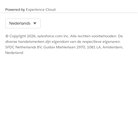
Selecteer
Gegevensverwerkingsengine
in de sectie
Powered by
Experience Cloud
Categorie.
Selecteer in het veld Actie de definitie van de
gegevensverwerkingsengine die u wilt uitvoeren.
Select Org
Nederlands
Geef de juiste waarden op voor de invoervariabelen.
Klik op
Gereed
.
© Copyright 2026, salesforce.com inc. Alle rechten voorbehouden. De
diverse handelsmerken zijn eigendom van de respectieve eigenaren.
Sla uw wijzigingen op en activeer de stroom vervolgens.
SFDC Netherlands BV, Gustav Mahlerlaan 2970, 1081 LA, Amsterdam,
De stroom wordt uitgevoerd volgens de ingestelde
Nederland
planning.
HEEFT DIT ARTIKEL UW PROBLEEM OPGELOST?
Laat ons weten wat we kunnen doen om te verbeteren!
Ja
Nee