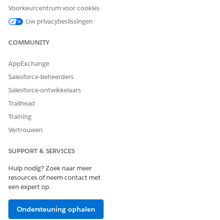
Geef vanuit Set-up
op in het vak Snel zoeken en
Stromen
Voorkeurcentrum voor cookies
selecteer vervolgens
Stromen
.
Uw privacybeslissingen
Open de stroom Voorbeeld van planbare
gegevensverwerking.
COMMUNITY
AppExchange
Salesforce-beheerders
Salesforce-ontwikkelaars
Trailhead
Training
Vertrouwen
SUPPORT & SERVICES
Hulp nodig? Zoek naar meer
resources of neem contact met
Geef in het knooppunt Start de datum, tijd en frequentie
een expert op.
op om de stroom uit te voeren.
Dubbelklik op het knooppunt Gegevensverwerkingstaak
Ondersteuning ophalen
uitvoeren om deze te openen.