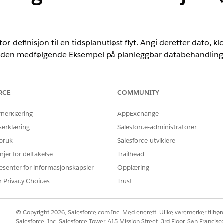
definisjon til en tidsplanutløst flyt. Angi deretter dato, klo
 den medfølgende Eksempel på planleggbar databehandling-fly
RCE
COMMUNITY
nce
rnerklæring
AppExchange
prise
og
Unlimited
Edition
serklæring
Salesforce-administratorer
 bruk
Salesforce-utviklere
n administrerte pakken Financial Services Cloud.
njer for deltakelse
Trailhead
esenter for informasjonskapsler
Opplæring
t under Oppsett, og velg
Flyter
.
nleggbar databehandling.
r Privacy Choices
Trust
© Copyright 2026, Salesforce.com Inc. Med enerett. Ulike varemerker tilhøre
Salesforce, Inc. Salesforce Tower, 415 Mission Street, 3rd Floor, San Francis