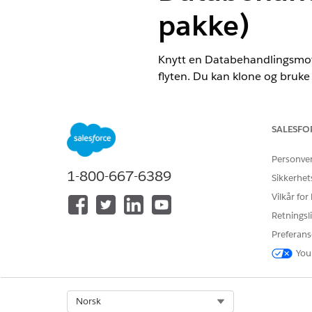
pakke)
Knytt en Databehandlingsmotor-
flyten. Du kan klone og bruke
henhold til behovene dine.
NØDVENDIGE UTGAVER
SALESFO
Tilgjengelig i Lightning Experie
Personve
1-800-667-6389
Tilgjengelig i
Professional
,
Enter
Sikkerhet
Vilkår for
Dette er en funksjon i de
Retningsli
Preferans
Skriv
i Hurtigsøk-felte
Flyter
Åpne flyten Eksempel på pla
You
Select Org
Norsk