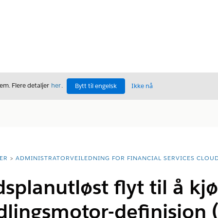
m. Flere detaljer
her
.
Bytt til engelsk
Ikke nå
ER
ADMINISTRATORVEILEDNING FOR FINANCIAL SERVICES CLOU
splanutløst flyt til å kj
lingsmotor-definisjon (