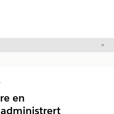
Avslut
Avslutt
D
øre en
administrert