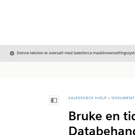
Avslutt
Denne teksten er oversatt med Salesforce maskinoversettingssyste
SALESFORCE HJELP
DOKUMENT
Du er her:
Vis innholdsfortegnelse
Bruke en tid
Databehand