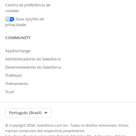
Centro de preferência de
cookies
Suas opções de
privacidade
COMMUNITY
AppExchange
Administradores do Salesforce
Desenvolvedores do Salesforce
Trailhead
Treinamento
Trust
No nó Iniciar, especifique a data, a hora e a frequência
para executar o fluxo.
Clique duas vezes no nó Executar trabalho de
processamento de dados para abri-lo.
Select Org
Português (Brasil)
Na seção de Categoria, selecione
Mecanismo de
processamento de dados
.
© Copyright 2026, Salesforce.com Inc. Todos os direitos reservados. Várias
marcas comerciais dos respectivos proprietários.
No campo Ação, selecione a definição do mecanismo de