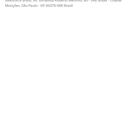
Salesforce Brasil, Av. Jornalista Roberto Marinho, 85 - 14º andar - Cidade
processamento de dados que você deseja executar.
Monções, São Paulo - SP, 04575-000 Brasil
Insira os valores apropriados para as variáveis de entrada.
Clique em
Concluído
.
Salve as alterações e, então, ative o fluxo.
O fluxo é executado de acordo com a agenda definida.
ESTE ARTIGO RESOLVEU SEU PROBLEMA?
Diga-nos para podermos melhorar!
Sim
Não