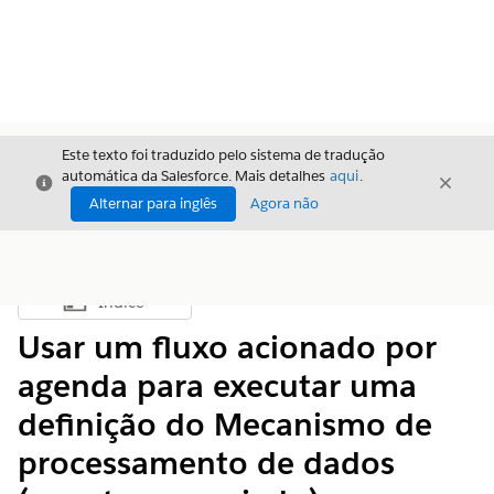
Este texto foi traduzido pelo sistema de tradução
automática da Salesforce. Mais detalhes
aqui
.
Fechar
Fecha
Fechar
Alternar para inglês
Agora não
Índice
Mostrar índice
Usar um fluxo acionado por
agenda para executar uma
definição do Mecanismo de
processamento de dados