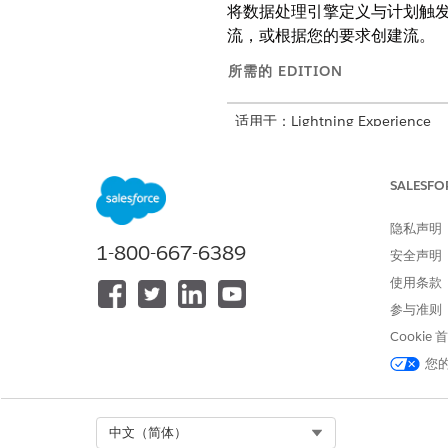
将数据处理引擎定义与计划触
流，或根据您的要求创建流。
所需的 EDITION
适用于：Lightning Experience
适用于：
Professional
、
Enterpris
SALESFO
这是 Financial Servic
隐私声明
从“设置”中，在快速查找方框中
1-800-667-6389
安全声明
打开可计划数据处理示例流。
使用条款
参与准则
Cookie
您
Select Org
中文（简体）