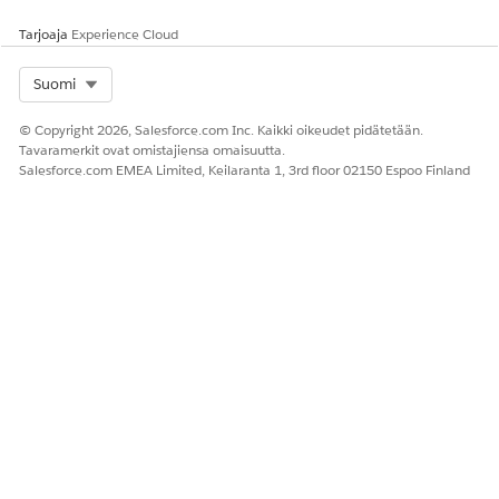
Kyllä
Ei
Tarjoaja
Experience Cloud
Select Org
Suomi
© Copyright 2026, Salesforce.com Inc. Kaikki oikeudet pidätetään.
Tavaramerkit ovat omistajiensa omaisuutta.
Salesforce.com EMEA Limited, Keilaranta 1, 3rd floor 02150 Espoo Finland