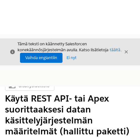
Tämä teksti on käännetty Salesforcen
konekäännösjärjestelmän avulla. Katso lisätietoja
täältä
.
Sulje
Sulje
Sulje
Vaihda englantiin
Ei nyt
Sisällysluettelo
Näytä sisällysluettelo
Käytä REST API- tai Apex
suorittaaksesi datan
käsittelyjärjestelmän
määritelmät (hallittu paketti)