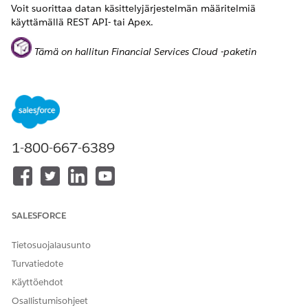
Voit suorittaa datan käsittelyjärjestelmän määritelmiä
käyttämällä REST API- tai Apex.
Tämä on hallitun Financial Services Cloud -paketin
ominaisuus.
Alla on esimerkki datan käsittelyjärjestelmän määritelmän
suorittamisesta REST API:n avulla.
Api Type:REST

1-800-667-6389
Method :POST

EndPoint :/services/data/v50.0/actions/custom/dataPro
Url : https://mist66.soma.salesforce.com/services/dat
Response :[

{“actionName”:“RBLForAUMHH”,

SALESFORCE
“errors”:null,

“isSuccess”:true,

Tietosuojalausunto
“outputValues”:{“batchJobId”:“0mdx000000000U1AAI”,“ac
]
Turvatiedote
Käyttöehdot
Alla on esimerkki siitä, miten voit suorittaa datan
Osallistumisohjeet
käsittelyjärjestelmän määritelmän käyttämällä Apex.