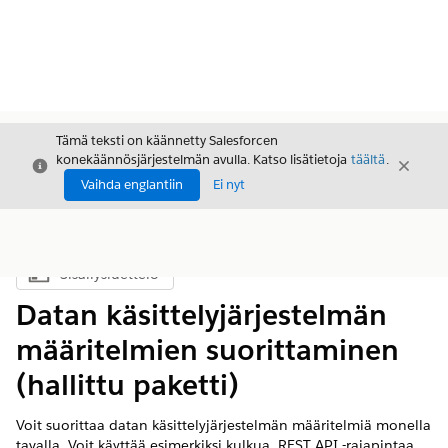
Tämä teksti on käännetty Salesforcen
konekäännösjärjestelmän avulla. Katso lisätietoja
täältä
.
Sulje
Sulje
Sulje
Vaihda englantiin
Ei nyt
Sisällysluettelo
Näytä sisällysluettelo
Datan käsittelyjärjestelmän
määritelmien suorittaminen
(hallittu paketti)
Voit suorittaa datan käsittelyjärjestelmän määritelmiä monella
tavalla. Voit käyttää esimerkiksi kulkua, REST API -rajapintaa