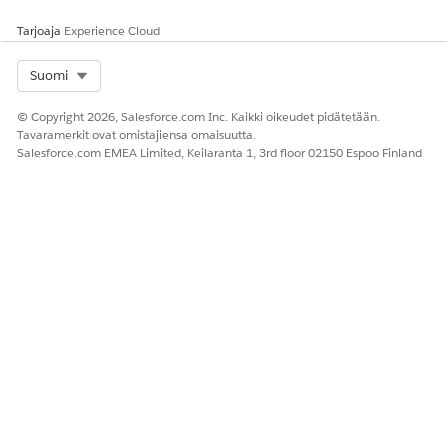
Kyllä
Ei
Tarjoaja
Experience Cloud
Select Org
Suomi
© Copyright 2026, Salesforce.com Inc. Kaikki oikeudet pidätetään.
Tavaramerkit ovat omistajiensa omaisuutta.
Salesforce.com EMEA Limited, Keilaranta 1, 3rd floor 02150 Espoo Finland