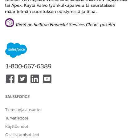
tai Apex. Käytä Valvo työnkulkupalveluita seurataksesi
määritelmän suorituksen edistymistä ja tilaa.
Tämä on hallitun Financial Services Cloud -paketin
ominaisuus.
1-800-667-6389
Datan käsittelyjärjestelmä ei ole käytettävissä
HUOMAUTUS
Government Cloudissa ja Government Cloud Plus -
palvelussa.
Automaattisesti käynnistyvän kulun käyttäminen datan
SALESFORCE
käsittelyjärjestelmän määritelmän suorittamiseen (hallittu
paketti)
Tietosuojalausunto
Liitä datan käsittelyjärjestelmän määritelmä
Turvatiedote
automaattisesti käynnistyvään kulkuun. Suorita sitten
Käyttöehdot
kulku manuaalisesti tai kutsu sitä Apexilla, prosesseilla tai
REST API:lla. Voit kloonata ja käyttää tarjottua datan
Osallistumisohjeet