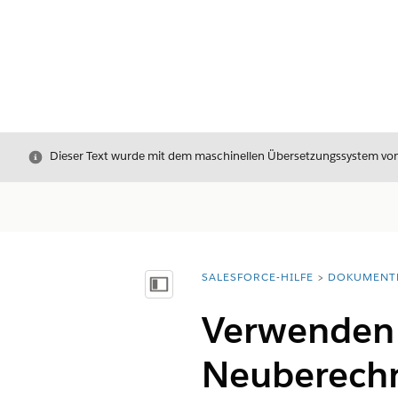
Schließen
Dieser Text wurde mit dem maschinellen Übersetzungssystem von S
SALESFORCE-HILFE
DOKUMENT
Sie befinden sich hier:
Inhalt anzeigen
Verwenden 
Neuberechn