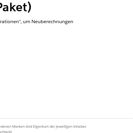
Paket)
gurationen", um Neuberechnungen
echnen möchten, ändern Sie entweder
iedenen Marken sind Eigentum der jeweiligen Inhaber.
se Option aus.
schland