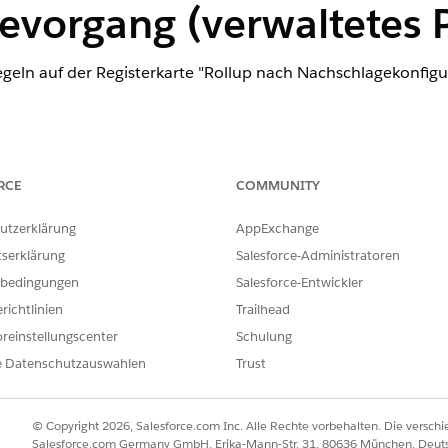
evorgang (verwaltetes 
geln auf der Registerkarte "Rollup nach Nachschlagekonfi
ence
RCE
COMMUNITY
erprise
und
Unlimited
Edition
utzerklärung
AppExchange
tserklärung
Salesforce-Administratoren
r verwaltete Financial Services Cloud-Pakete.
bedingungen
Salesforce-Entwickler
richtlinien
Trailhead
lup-Zusammenfassungen für einen kleinen Teil der Daten neu ber
reinstellungscenter
Schulung
n Finanz-Accounts oder die Account-Kontakt-Beziehung.
e Datenschutzauswahlen
Trust
usammenfassungen über die Benutzeroberfläche.
© Copyright 2026, Salesforce.com Inc. Alle Rechte vorbehalten. Die versch
 nach
Rollup nach Nachschlagekonfigurationen
und wählen Sie die
Salesforce.com Germany GmbH, Erika-Mann-Str. 31, 80636 München, Deut