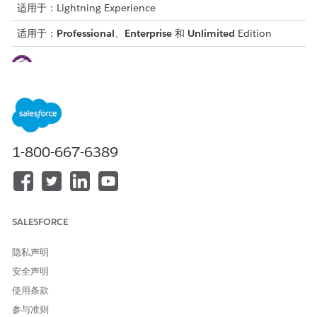
适用于：Lightning Experience
适用于：
Professional
、
Enterprise
和
Unlimited
Edition
这是 Financial Services Cloud 受管软件包功能。
1-800-667-6389
要重新计算一小部分数据的累计汇总，请修改基础财务客户
备注
或修改客户联系人关系。
从 UI 重新计算 RBL 汇总。
SALESFORCE
从应用程序启动程序中，查找并选择
按查找配置
汇总。
将列表视图更改为
全部
。
隐私声明
单击
列表视图控制
。
安全声明
单击
选择要显示的字段
。
在可用字段中，选择
启用
，并将选定字段添加到
可见字段
。
使用条款
保存更改。
参与准则