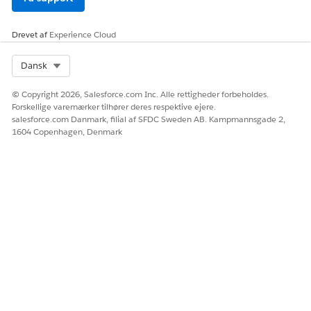
for at
et datasæt, der
generere
bruges til at
eksempeld
generere et
Drevet af
Experience Cloud
atasæt
eksempeldatasæt
ved at evaluere
Select Org
Dansk
kontosøjebliksbilled
data,
økonomikontosøje
© Copyright 2026, Salesforce.com Inc. Alle rettigheder forbeholdes.
bliksbilleddata,
Forskellige varemærker tilhører deres respektive ejere.
opgaver,
salesforce.com Danmark, filial af SFDC Sweden AB. Kampmannsgade 2,
begivenheder, sager
1604 Copenhagen, Denmark
og data fra det
objekt, der er valgt
til at træne
modellen.
Hent
Opskriften opretter
Eksempel på datasæt
eksempeld
et datasæt, som
atasæt
Einstein lærer fra
ved at evaluere
kontostøjebliksbille
ddata,
økonomikontostøje
bliksbilleddata, det
datasæt, der er