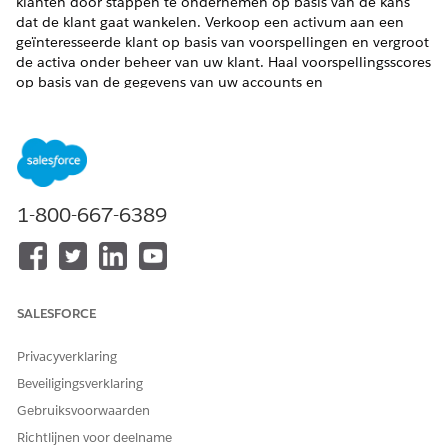
klanten door stappen te ondernemen op basis van de kans
dat de klant gaat wankelen. Verkoop een activum aan een
geïnteresseerde klant op basis van voorspellingen en vergroot
de activa onder beheer van uw klant. Haal voorspellingsscores
op basis van de gegevens van uw accounts en
contactpersonen.
VEREISTE EDITIONS
Beschikbaar in:
Enterprise
,
Performance
en
Unlimited
Edition van Lightning Experience waarin Financial Services
1-800-667-6389
Cloud, CRM Analytics voor Financial Services Cloud, AI
Accelerator en Score Framework zijn ingeschakeld
Als u voorspellingen wilt over de waarschijnlijkheid van de
aankoop van financiële activa door klanten, de
SALESFORCE
waarschijnlijkheid van verloop of de waarschijnlijkheid van
het toevoegen van activa, maakt u een CRM Analytics-
sjabloonconfiguratie in Framework voor scores met
Privacyverklaring
voorspellingsscores (Financial Services Cloud) als het
Beveiligingsverklaring
sjabloonconfiguratietype.
Gebruiksvoorwaarden
Als u een vooraf gedefinieerde doelvariabele wilt
Richtlijnen voor deelname