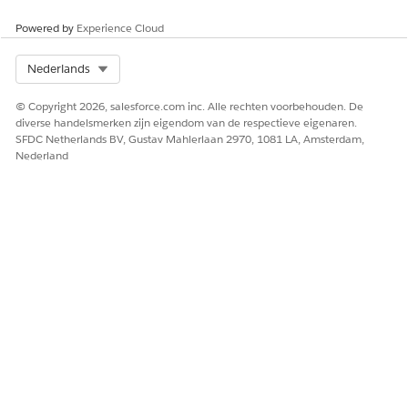
De apps die zijn gemaakt op basis van de
Powered by
Experience Cloud
sjabloonconfiguratie, bevatten deze vooraf geconfigureerde
recepten.
Select Org
Nederlands
RECEPT
BESCHRIJVING
UITVOER
© Copyright 2026, salesforce.com inc. Alle rechten voorbehouden. De
Gegevens
Het recept maakt
Voorbeeldgegevensset
diverse handelsmerken zijn eigendom van de respectieve eigenaren.
ophalen
een gegevensset
SFDC Netherlands BV, Gustav Mahlerlaan 2970, 1081 LA, Amsterdam,
om
die wordt gebruikt
Nederland
voorbeeldg
om een voorbeeld
egevensset
van een
te
gegevensset te
genereren
genereren door het
evalueren van
gegevens van
momentopnamen
van accounts,
gegevens van
momentopnamen
van financiële
accounts, taken,
events, cases en
gegevens van het
object dat is