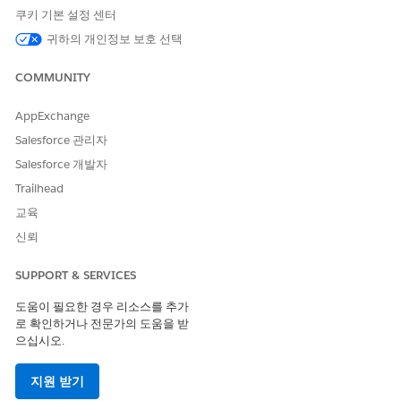
금융 기관은 점수 매기기 프레임워크를 사용하여 고객이 회귀할
쿠키 기본 설정 센터
가능성을 예측합니다. 금융 기관의 Salesforce 관리자는 점수 매
기기 프레임워크에서 CRM Analytics 템플릿 구성을 만들어 해당
귀하의 개인정보 보호 선택
예측을 가져와 계정 개체의 사용자 정의 필드인 이탈 점수에 저
장합니다.
COMMUNITY
그런 다음, 관리자는 실천 가능한 목록 정의를 만들어 이탈할 가
AppExchange
능성이 높은 우선 순위가 높은 고객을 위한 실천 가능한 목록을
생성합니다. 관련 데이터 처리 엔진 정의를 설정할 때 Salesforce
Salesforce 관리자
관리자는 계정 개체 및 이탈 점수 필드에 대한 데이터 소스 노드
Salesforce 개발자
가 있는지 확인합니다. 이제 금융 기관은 고객의 감소 가능성을
Trailhead
기반으로 조치를 취하여 고객 감소를 줄이려고 합니다.
교육
신뢰
다음 사항도 참조:
SUPPORT & SERVICES
실천 가능한 목록 정의 설정
도움이 필요한 경우 리소스를 추가
로 확인하거나 전문가의 도움을 받
으십시오.
이 기사를 통해 문제를 해결했습니까?
개선을 위한 의견을 보내주세요.
지원 받기