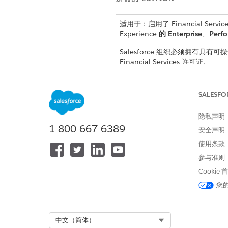
适用于：启用了 Financial Service
Experience
的 Enterprise
、
Perf
Salesforce 组织必须拥有具有可操作细
Financial Services 许可证。
在评分框架中为用例设置 CRM
义，该定义包含用于存储预测
SALESFO
隐私声明
示例
1-800-667-6389
安全声明
金融机构使用评分框架来预
置，以获取这些预测
使用条款
参与准则
然后，管理员创建可
Cookie
Salesforce
您
措施来减少客户流失
Select Org
中文（简体）
另请参阅：