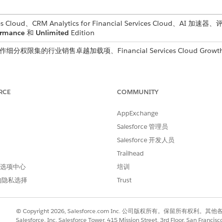
s Cloud、CRM Analytics for Financial Services Cloud、AI 
ormance
和
Unlimited
Edition
分权限集的行业销售卓越加载项、Financial Services Cloud Growth 许可证
 Analytics 模板配置时，选择对象和字段来存储预测分数。
分数的对象和字段的数据源节点。
RCE
COMMUNITY
AppExchange
Salesforce 管理员
测客户流失的可能性。金融机构的 Salesforce 管理员在评分框架
并将其存储在客户对象的自定义字段流失分数中。
Salesforce 开发人员
Trailhead
操作列表定义，为可能流失的高优先级客户生成可操作列表。在
 首选项中心
培训
 管理员确保存在客户对象和流失分数字段的数据源节点。现在，金融
的隐私选择
Trust
。
© Copyright 2026, Salesforce.com Inc. 公司版权所有。保留所
Salesforce, Inc. Salesforce Tower, 415 Mission Street, 3rd Floor, San Francis