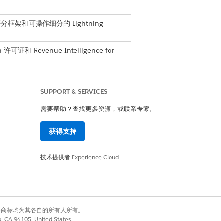
加速器、评分框架和可操作细分的 Lightning
和 Revenue Intelligence for
使用数据处理引擎定义创建可操作列表定
SUPPORT & SERVICES
需要帮助？查找更多资源，或联系专家。
中创建 CRM Analytics 模板配
获得支持
设置相关的数据处理引擎定义时，
技术提供者
Experience Cloud
机构试图通过根据客户流失的可能性采取
有权利。其他各商标均为其各自的所有人所有。
co, CA 94105, United States