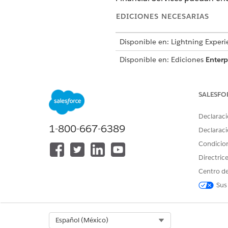
EDICIONES NECESARIAS
Disponible en: Lightning Experi
Disponible en: Ediciones
Enterp
la licencia UnifiedCatalogComm
Configurar Catálogo unificado
SALESFO
Configure el Catálogo unifica
modo que sus usuarios puedan 
Declaraci
de colaboración para otorgar 
1-800-667-6389
Declaraci
de producto sin actualizar pr
solicitudes de servicio en la 
Condicio
Directric
Centro de
Sus
¿RESOLVIÓ ESTE ARTÍCULO SU 
¡Háganos saber cómo podemos m
Select Org
Español (México)