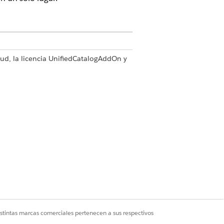
oud, la licencia UnifiedCatalogAddOn y
sos de servicio en un único lugar, de
misos de usuario y configure parámetros
ón para centralizar la gestión de Id.
 de servicio para mostrar detalles de
Sí
No
istintas marcas comerciales pertenecen a sus respectivos