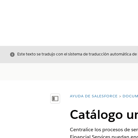
Cerrar
Este texto se tradujo con el sistema de traducción automática de
AYUDA DE SALESFORCE
DOCUM
Usted está aquí:
Mostrar índice de materias
Catálogo u
Centralice los procesos de ser
Financial Services puedan enc