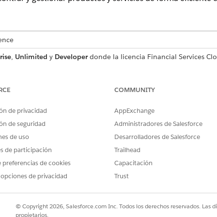
ence
rise
,
Unlimited
y
Developer
donde la licencia Financial Services Cl
unityUserAddOn están activadas.
 para el portal de clientes de Financial Services
RCE
COMMUNITY
do en el Portal de clientes de Financial Services para mostrar proce
encontrarlos, gestionarlos y reutilizarlos fácilmente. Asigne per
ón de privacidad
AppExchange
acceso a registros de productos. Asigne procedimientos de integraci
ón de seguridad
Administradores de Salesforce
ocesos individuales, y agregue el componente Atributos de Catálogo
página de registro Caso.
nes de uso
Desarrolladores de Salesforce
es de participación
Trailhead
 preferencias de cookies
Capacitación
 opciones de privacidad
Trust
PROBLEMA?
ejorar!
© Copyright 2026, Salesforce.com Inc. Todos los derechos reservados. Las d
propietarios.