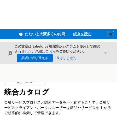
ただいま大変多くのお問い合わせをいただいており、ご連絡までにお時間を頂戴しております
続きを読む
Clo
この文章は Salesforce 機械翻訳システムを使用して翻訳
されました。詳細は
こちら
をご参照ください。
閉じる
閉じ
閉じる
英語に切り替える
今はしません
目次
目次を表示
統合カタログ
金融サービスプロセスと関連データを一元化することで、金融サ
ービスクライアントポータルユーザーは商品やサービスを 1 か所
で効率的に検索して管理できます。