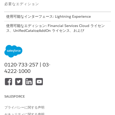
必要なエディション
使用可能なインターフェース: Lightning Experience
使用可能なエディション: Financial Services Cloud ライセン
ス、UnifiedCatalogAddOn ライセンス、および
UnifiedCatalogCommunityUserAddOn ライセンスが有効にな
っている
Enterprise
Edition、
Unlimited
Edition、および
Developer
Edition。
金融サービスクライアントポータルの統合カタログの設定
金融サービスクライアントポータルで統合カタログを設定し
0120-733-257 | 03-
て、サービスプロセスを 1 か所に表示し、ユーザーが簡単に
4222-1000
検索、管理、再利用できるようにします。ユーザー権限を割り
当て、商品レコードへのアクセス権を付与する共有設定を定義
します。インテグレーション手順を対応付けて個々のプロセス
を更新せずに商品 ID 管理を一元化し、サービスカタログ属性
コンポーネントを追加してケースレコードページにサービス要
SALESFORCE
求の詳細を表示します。
プライバシーに関する声明
セキュリティに関する声明