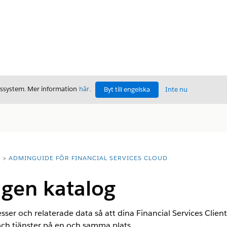
gssystem. Mer information
här
.
Byt till engelska
Inte nu
T
ADMINGUIDE FÖR FINANCIAL SERVICES CLOUD
gen katalog
sser och relaterade data så att dina Financial Services Clien
och tjänster på en och samma plats.