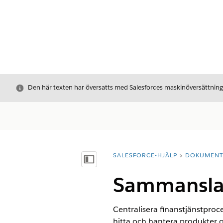
Stäng
Den här texten har översatts med Salesforces maskinöversättnin
SALESFORCE-HJÄLP
DOKUMEN
Du är här:
Visa innehållsförteckning
Sammansla
Centralisera finanstjänstproce
hitta och hantera produkter 