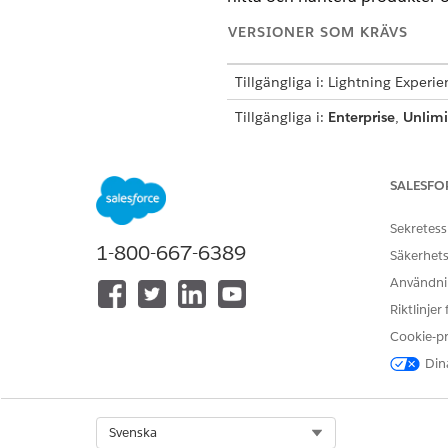
VERSIONER SOM KRÄVS
Tillgängliga i: Lightning Experi
Tillgängliga i:
Enterprise
,
Unlimi
UnifiedCatalogCommunityUserAd
Konfigurera enhetlig katalog f
SALESFO
Konfigurera den enhetliga kata
användare enkelt kan hitta, 
Sekretess
bevilja åtkomst till produktp
1-800-667-6389
Säkerhets
individuella processer, och l
Kundcase.
Användnin
Riktlinjer
Cookie-p
Dina
LÖSTE DENNA ARTIKEL DITT PR
Berätta för oss vad vi kan förbätt
Select Org
Svenska