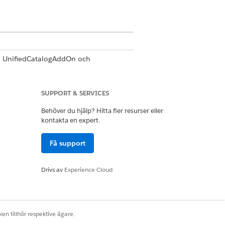
d, UnifiedCatalogAddOn och
SUPPORT & SERVICES
r på ett och samma ställe, så att dina
figurera delningsinställningar för att
Behöver du hjälp? Hitta fler resurser eller
 produkt-ID:n utan att uppdatera
kontakta en expert.
m servicebegäranden på postsidan
Få support
Drivs av
Experience Cloud
Ja
Nej
en tillhör respektive ägare.