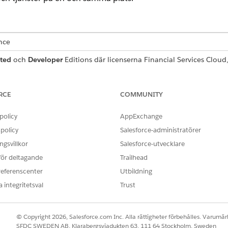
ence
ted
och
Developer
Editions där licenserna Financial Services Clou
dOn har aktiverats.
ör Financial Services Client Portal
RCE
COMMUNITY
logen i Financial Services Client Portal för att visa serviceprocesse
hantera och återanvända dem. Tilldela användarbehörigheter och kon
policy
AppExchange
oster. Mappa integreringsprocesser för att centralisera hantering av
policy
Salesforce-administratörer
ägg till komponenten Servicekatalogattribut för att visa detaljer o
gsvillkor
Salesforce-utvecklare
 för deltagande
Trailhead
referenscenter
Utbildning
 integritetsval
Trust
OBLEM?
ra!
© Copyright 2026, Salesforce.com Inc. Alla rättigheter förbehålles. Varumärk
SFDC SWEDEN AB, Klarabergsviadukten 63, 111 64 Stockholm, Sweden