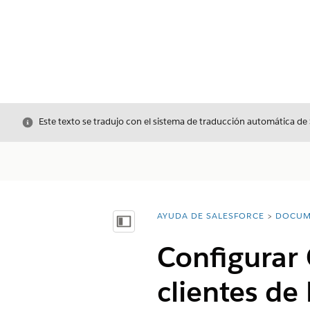
Cerrar
Este texto se tradujo con el sistema de traducción automática de
AYUDA DE SALESFORCE
DOCUM
Usted está aquí:
Mostrar índice de materias
Configurar 
clientes de 