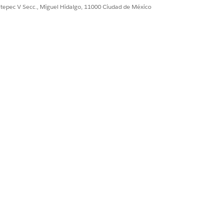
ultepec V Secc., Miguel Hidalgo, 11000 Ciudad de México
ndo la configuración de colaboración.
eleccione
Configuración de
a su usuario invitado para todos los
de integración CreateCase de su