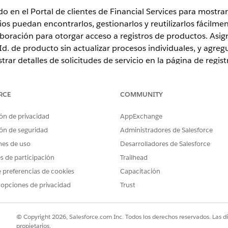
do en el Portal de clientes de Financial Services para mostra
os puedan encontrarlos, gestionarlos y reutilizarlos fácilme
boración para otorgar acceso a registros de productos. Asi
e Id. de producto sin actualizar procesos individuales, y agr
rar detalles de solicitudes de servicio en la página de regist
RCE
COMMUNITY
ence
ón de privacidad
AppExchange
rise
,
Unlimited
y
Developer
donde la licencia Financial Services Cl
ón de seguridad
Administradores de Salesforce
unityUserAddOn están activadas.
nes de uso
Desarrolladores de Salesforce
LWR de Experience Cloud
es de participación
Trailhead
 preferencias de cookies
Capacitación
PERMISOS DE USUARIO NECESARIOS
 opciones de privacidad
Trust
Personalizar aplicación
dor de catálogo unificado a usuarios.
© Copyright 2026, Salesforce.com Inc. Todos los derechos reservados. Las d
el cuadro Búsqueda rápida, ingrese
y, a continuación, se
Usuarios
propietarios.