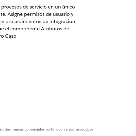
r procesos de servicio en un único
nte. Asigne permisos de usuario y
gne procedimientos de integración
egue el componente Atributos de
ro Caso.
oud, la licencia UnifiedCatalogAddOn y
istintas marcas comerciales pertenecen a sus respectivos
leccione
Usuarios
.