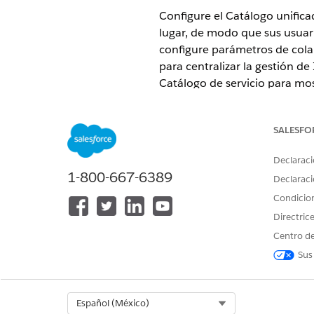
Configure el Catálogo unifica
lugar, de modo que sus usuari
configure parámetros de cola
para centralizar la gestión d
Catálogo de servicio para most
EDICIONES NECESARIAS
SALESFO
Disponible en: Lightning Experi
Declaraci
Disponible en: Ediciones
Enterp
1-800-667-6389
Declaraci
la licencia UnifiedCatalogComm
Condicio
Disponible en: Sitios de
Aura
y
Directric
Centro de
Sus
Para configurar ajustes:
Asigne el permiso Administra
Select Org
Español (México)
Desde Configuración, en 