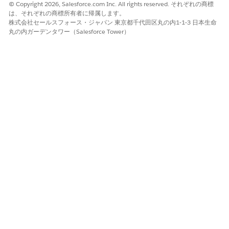
© Copyright 2026, Salesforce.com Inc. All rights reserved. それぞれの商標
統合カタログでサービス
を作成する。
は、それぞれの商標所有者に帰属します。
一元化された対応付けインテグレーション手順で商品 ID を対
株式会社セールスフォース・ジャパン 東京都千代田区丸の内1-1-3 日本生命
応付けます。
丸の内ガーデンタワー（Salesforce Tower）
OmniScript の CreateCase Integration Procedure アク
ション要素によってコールされる Integration Procedure
を開きます。
InvokeCreateCaseConnectAPI
コンポーネントを選択し
ます。
[Additional Input (追加入力)]、[Additional Output (追
加出力)]、[Failure Response (失敗時の応答)] セクション
を展開します。
[Additional Input (追加入力)] タブで、
svcCatalogItemDefApiName キーを見つけます。
このキーに関連付けられた値をコピーします。
アプリケーションランチャーで、[インテグレーション手
順] を見つけて選択します。
ServiceProcess_MapServiceNameToProductId インテグ
レーション手順を開きます。
[保存] の横にあるドロップダウンメニューをクリックし、
[
バージョンを作成
] をクリックします。
ServiceNameToProductIdMap
コンポーネントを選択し