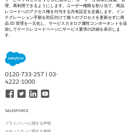
理、再利用できるようにします。ユーザー権限を割り当て、商品
レコードへのアクセス権を付与する共有設定を定義します。イン
テグレーション手順を対応付けて個々のプロセスを更新せずに商
品 ID 管理を一元化し、サービスカタログ属性コンポーネントを追
加してケースレコードページにサービス要求の詳細を表示しま
す。
必要なエディション
使用可能なインターフェース: Lightning Experience
使用可能なエディション: Financial Services Cloud ライセン
0120-733-257 | 03-
ス、UnifiedCatalogAddOn ライセンス、および
4222-1000
UnifiedCatalogCommunityUserAddOn ライセンスが有効にな
っている
Enterprise
Edition、
Unlimited
Edition、および
Developer
Edition。
使用可能なサイト:
Aura
および
LWR
Experience Cloud サイト
SALESFORCE
必要なユーザー権限
プライバシーに関する声明
設定を定義する
「アプリケーションのカスタ
セキュリティに関する声明