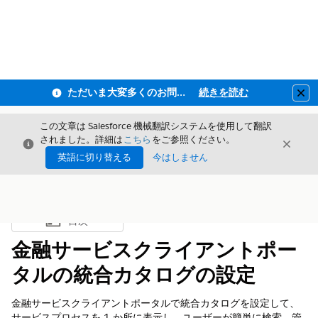
ただいま大変多くのお問い合わせをいただいており、ご連絡までにお時間を頂戴しております
続きを読む
Clo
この文章は Salesforce 機械翻訳システムを使用して翻訳
されました。詳細は
こちら
をご参照ください。
閉じる
閉じ
閉じる
英語に切り替える
今はしません
目次
目次を表示
金融サービスクライアントポー
タルの統合カタログの設定
金融サービスクライアントポータルで統合カタログを設定して、
サービスプロセスを 1 か所に表示し、ユーザーが簡単に検索、管