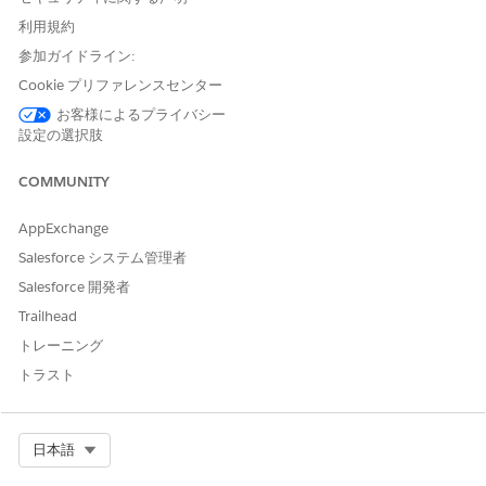
マイズ」
利用規約
「統合カタログ管理者」権限をユーザーに割り当てます。
参加ガイドライン:
[設定] から、[クイック検索] ボックスに
と入
「ユーザー」
Cookie プリファレンスセンター
力し、
[ユーザー]
を選択します。
お客様によるプライバシー
ユーザーを選択して、
[概要を表示]
をクリックします。
設定の選択肢
[権限セット] セクションで、[権限セットの割り当て] に移
動します。
COMMUNITY
[
追加] を
クリックして、「統合カタログ管理者」権限を含
めます。
AppExchange
変更内容を保存します。
Salesforce システム管理者
OmniStudio メタデータ設定
を有効にします。
Salesforce 開発者
コンテキストサービスを有効
にします。
共有設定を使用して、Experience Cloud サイトユーザーに商
Trailhead
品レコードへのアクセス権を付与します。
トレーニング
[設定] から、[クイック検索] ボックスに
「セキュリティ」
トラスト
と入力し、
[共有設定]
を選択します。
[編集]
をクリックします。
すべての製品オブジェクトのゲストユーザーの組織の共有
設定として [
公開/参照
のみ] を設定します。
Select Org
日本語
変更内容を保存します。