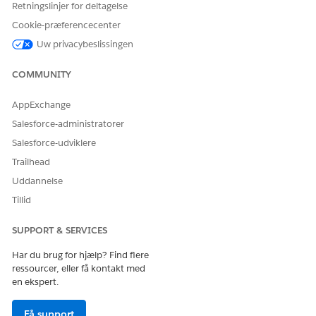
Retningslinjer for deltagelse
LØSTE DENNE ARTIKEL DIT PROBLEM?
Cookie-præferencecenter
Giv os besked, så vi kan forbedre os!
Uw privacybeslissingen
Ja
Nej
COMMUNITY
AppExchange
Salesforce-administratorer
Salesforce-udviklere
Trailhead
Uddannelse
Tillid
SUPPORT & SERVICES
Har du brug for hjælp? Find flere
ressourcer, eller få kontakt med
en ekspert.
Få support