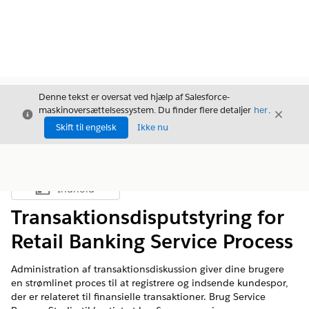
Denne tekst er oversat ved hjælp af Salesforce-
maskinoversættelsessystem. Du finder flere detaljer
her
.
Luk
Luk
Luk
Skift til engelsk
Ikke nu
Indhold
Vis indholdsfortegnelse
Transaktionsdisputstyring for
Retail Banking Service Process
Administration af transaktionsdiskussion giver dine brugere
en strømlinet proces til at registrere og indsende kundespor,
der er relateret til finansielle transaktioner. Brug Service