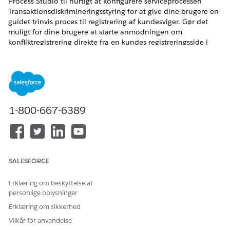
Process Studio til hurtigt at konfigurere serviceprocessen
Transaktionsdiskrimineringsstyring for at give dine brugere en
guidet trinvis proces til registrering af kundesviger. Gør det
muligt for dine brugere at starte anmodningen om
konfliktregistrering direkte fra en kundes registreringsside i
Salesforce.
EDITIONSHEADING
Tilgængelig i: Lightning Experience
1-800-667-6389
Tilgængelig i:
Professional
,
Enterprise
og
Unlimited
Edition,
hvor Financial Services Cloud er aktiveret
RELATED INFORMATION HTML
SALESFORCE
Opsæt administration af transaktionsdiskussion
Indsend en anmodning om transaktionsdiskussion
Erklæring om beskyttelse af
Opsæt administration af transaktionsdiskussion som en
personlige oplysninger
selvbetjeningsproces
Erklæring om sikkerhed
Vilkår for anvendelse