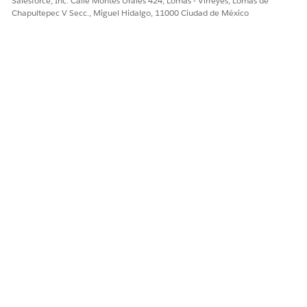
Salesforce, Inc. Calle Montes Urales 424, Lomas - Virreyes, Lomas de
Chapultepec V Secc., Miguel Hidalgo, 11000 Ciudad de México