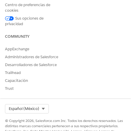
Centro de preferencias de
cookies
Sus opciones de
¿RESOLVIÓ ESTE ARTÍCULO SU PROBLEMA?
privacidad
¡Háganos saber cómo podemos mejorar!
COMMUNITY
Sí
No
AppExchange
Administradores de Salesforce
Desarrolladores de Salesforce
Trailhead
Capacitación
Trust
Select Org
Español (México)
© Copyright 2026, Salesforce.com Inc. Todos los derechos reservados. Las
distintas marcas comerciales pertenecen a sus respectivos propietarios.