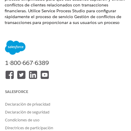
conflictos de clientes relacionados con transacciones
financieras. Utilice Service Process Studio para configurar
rápidamente el proceso de servicio Gestión de conflictos de
transacciones para proporcionar a sus usuarios un proceso
guiado paso a paso para capturar conflictos de clientes.
Permita a sus usuarios iniciar la solicitud de admisión de
conflictos directamente desde la página de registro de un
cliente en Salesforce.
EDICIONES NECESARIAS
1-800-667-6389
Disponible en: Lightning Experience
Disponible en: Ediciones
Professional
,
Enterprise
y
Unlimited
donde Financial Services Cloud está activada
SALESFORCE
CONSULTE TAMBIÉN:
Declaración de privacidad
Configurar Gestión de conflictos de transacciones
Declaración de seguridad
Enviar una solicitud de conflicto de transacción
Condiciones de uso
Configurar Gestión de conflictos de transacciones como
un proceso de autoservicio
Directrices de participación