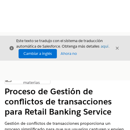
Este texto se tradujo con el sistema de traducción
automática de Salesforce. Obtenga más detalles
aquí
.
Cerrar
Cerrar
Cerrar
Cambiar a inglés
Ahora no
Índice de
Mostrar índice de materias
materias
Proceso de Gestión de
conflictos de transacciones
para Retail Banking Service
Gestión de conflictos de transacciones proporciona un
proceso simplificado para que sus usuarios capturen y envíen