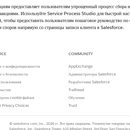
циям предоставляет пользователям упрощенный процесс сбора и
акциями. Используйте Service Process Studio для быстрой на
, чтобы предоставить пользователям пошаговое руководство по 
м споров напрямую со страницы записи клиента в Salesforce.
xperience
RCE
COMMUNITY
ssional
Edition,
Enterprise
Edition и
Unlimited
Edition с включенным
е о конфиденциальности
AppExchange
 о безопасности
Администраторы Salesforce
спользования
Разработчики Salesforce
 транзакций
частия
Trailhead
анзакции
троек cookie-файлов
Обучение
транзакций в качестве процесса самообслуживания
r Privacy Choices
Trust
РОБЛЕМУ?
© salesforce.com, inc., 2026 гг. Все права защищены. Упомянутые товарные з
Salesforce, Inc. Salesforce Tower, 415 Mission Street, 3rd Floor, San Francis
и стать лучше!