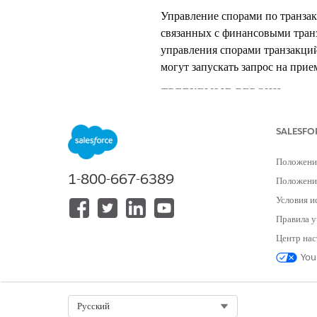
Управление спорами по транзак
связанных с финансовыми транз
управления спорами транзакций
могут запускать запрос на прие
ТРЕБУЕМЫЕ ВЕРСИИ
Доступно в версиях: Lightning E
SALESFO
Доступно в версиях: Версии
Profe
Положени
1-800-667-6389
Положение
СМ. ТАКЖЕ:
Условия и
Настройка управления спорами
Правила у
Отправка запроса на спор по тр
Центр нас
Настройка управления спорами 
You
ЭТА СТАТЬЯ РЕШИЛА ВАШУ П
Select Org
Русский
Оставьте свой отзыв, чтобы мы могл