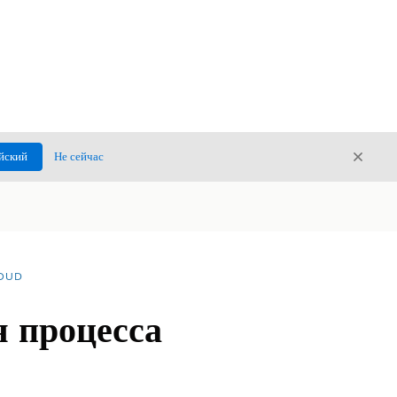
Закры
йский
Не сейчас
Закрыт
LOUD
 процесса