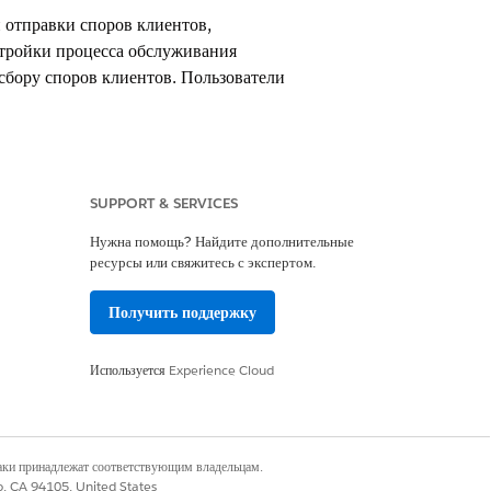
 отправки споров клиентов,
стройки процесса обслуживания
сбору споров клиентов. Пользователи
SUPPORT & SERVICES
 Financial Services Cloud
Нужна помощь? Найдите дополнительные
ресурсы или свяжитесь с экспертом.
Получить поддержку
Используется
Experience Cloud
наки принадлежат соответствующим владельцам.
Да
Нет
co, CA 94105, United States