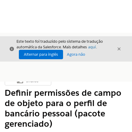
Este texto foi traduzido pelo sistema de tradução
automática da Salesforce. Mais detalhes
aqui
.
Fechar
Fecha
Fechar
Alternar para inglês
Agora não
Índice
Mostrar índice
Definir permissões de campo
de objeto para o perfil de
bancário pessoal (pacote
gerenciado)