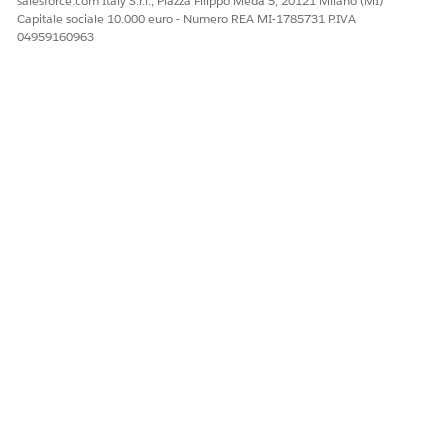
salesforce.com Italy S.r.l., Piazza Filippo Meda 5, 20121 Milano (MI)
Capitale sociale 10.000 euro - Numero REA MI-1785731 P.IVA
04959160963