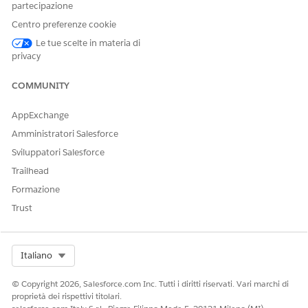
partecipazione
Immettere un'etichetta per l'insieme di condivisione.
Nella sezione Seleziona profili, selezionare il profilo utente
Centro preferenze cookie
della comunità clonata e fare clic su
Aggiungi
.
Le tue scelte in materia di
In Seleziona oggetti, selezionare
Appuntamento di
privacy
servizio
e quindi fare clic su
Aggiungi
.
Nella sezione Configura accesso, configurare l'accesso per
COMMUNITY
il profilo e l'oggetto selezionati.
Accanto ad Appuntamento di servizio, fare clic
su
AppExchange
Imposta
.
Amministratori Salesforce
Per Utente, selezionare
Account
, per Appuntamento di
servizio di destinazione selezionare
Account
e per
Sviluppatori Salesforce
Livello di accesso selezionare
Lettura/Scrittura
.
Trailhead
Fare clic su
Aggiorna
.
Formazione
Salvare le modifiche.
Trust
Select Org
Italiano
QUESTO ARTICOLO HA RISOLTO IL PROBLEMA?
Facci sapere, così possiamo migliorare!
© Copyright 2026, Salesforce.com Inc. Tutti i diritti riservati. Vari marchi di
proprietà dei rispettivi titolari.
Sì
No