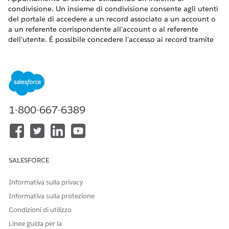
condivisione. Un insieme di condivisione consente agli utenti
del portale di accedere a un record associato a un account o
a un referente corrispondente all'account o al referente
dell'utente. È possibile concedere l'accesso ai record tramite
la mappatura dell'accesso, che definisce l'accesso per ogni
oggetto nell'insieme di condivisione.
VERSIONI (EDITION) RICHIESTE
Disponibile nelle versioni: Lightning Experience nelle
1-800-667-6389
versioni Professional Edition, Enterprise Edition e Unlimited
Edition in cui è abilitata la licenza Financial Services Cloud
AUTORIZZAZIONI UTENTE RICHIESTE
SALESFORCE
Per creare o aggiornare gli
Personalizza applicazione
insiemi di condivisione:
Informativa sulla privacy
Da Imposta, nella casella Ricerca veloce, immettere
Informativa sulla protezione
e quindi selezionare
Impostazioni
.
Esperienze digitali
Condizioni di utilizzo
Nell'elenco correlato Insiemi di condivisione, fare clic su
Nuovo
.
Linee guida per la