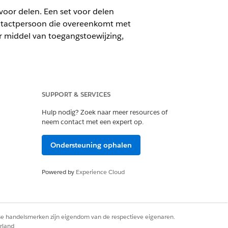
voor delen. Een set voor delen
ontactpersoon die overeenkomt met
r middel van toegangstoewijzing,
ial Services Cloud-licentie is
SUPPORT & SERVICES
Hulp nodig? Zoek naar meer resources of
neem contact met een expert op.
Ondersteuning ophalen
ngen
.
Powered by
Experience Cloud
Toevoegen
.
ct.
rse handelsmerken zijn eigendom van de respectieve eigenaren.
rland