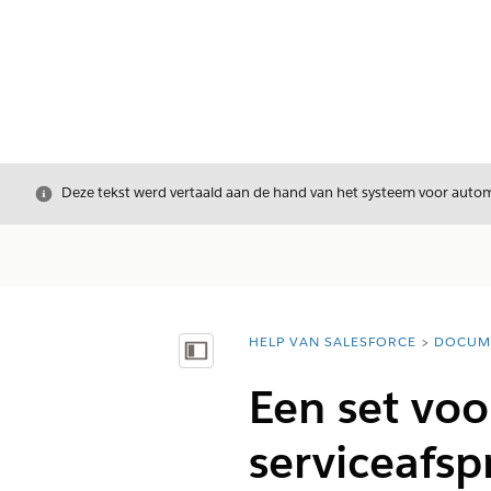
Sluiten
Deze tekst werd vertaald aan de hand van het systeem voor automa
HELP VAN SALESFORCE
DOCUM
U bent hier:
Inhoudsopgave weergeven
Een set voo
serviceafsp