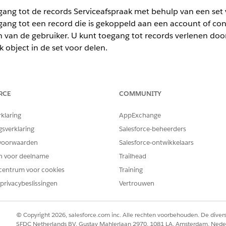
ang tot de records Serviceafspraak met behulp van een set 
egang tot een record die is gekoppeld aan een account of c
 van de gebruiker. U kunt toegang tot records verlenen doo
k object in de set voor delen.
ence in Professional, Enterprise en Unlimited editions waarin Financ
RCE
COMMUNITY
rklaring
AppExchange
BENODIGDE GEBRUIKERSMACHTIGINGEN
gsverklaring
Salesforce-beheerders
n of bijwerken:
Toepassing aanpassen
voorwaarden
Salesforce-ontwikkelaars
en voor deelname
Trailhead
in het vak Snel zoeken en selecteer vervolgens
Instelli
omgevingen
centrum voor cookies
Training
Sets voor delen op
Nieuw
.
 voor delen.
privacybeslissingen
Vertrouwen
elen selecteren uw gekloonde communitygebruikersprofiel en klik op
ecteren
Serviceafspraak
en klik vervolgens op
Toevoegen
.
ang configureren de toegang voor het geselecteerde profiel en obje
© Copyright 2026, salesforce.com inc. Alle rechten voorbehouden. De dive
SFDC Netherlands BV, Gustav Mahlerlaan 2970, 1081 LA, Amsterdam, Nede
k
op Set-up
.