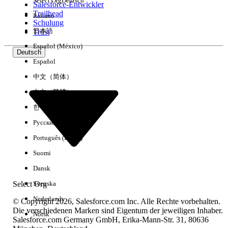
Select Org
Deutsch
Salesforce-Entwickler
Trailhead
Italiano
Erfahrung
Schulung
日本語
Trust
Español (México)
Deutsch
Español
Alle löschen
Fertig
中文（简体）
中文（繁體）
한국어
Русский
Português (Brasil)
Suomi
Dansk
Select Org
Svenska
Nederlands
© Copyright 2026, Salesforce.com Inc. Alle Rechte vorbehalten.
Die verschiedenen Marken sind Eigentum der jeweiligen Inhaber.
Norsk
Salesforce.com Germany GmbH, Erika-Mann-Str. 31, 80636
Keine Ergebnisse