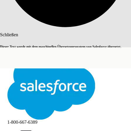
Suche
Schließen
Dieser Text wurde mit dem maschinellen Übersetzungssystem von Salesforce übersetzt.
Zu Englisch wechseln
Nicht jetzt
Weitere Details finden Sie
hier
.
Schließen
Schließen
1-800-667-6389