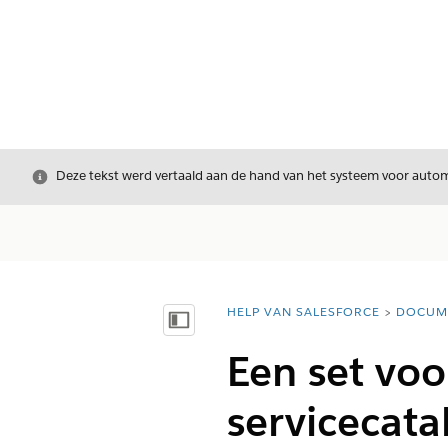
Sluiten
Deze tekst werd vertaald aan de hand van het systeem voor automa
HELP VAN SALESFORCE
DOCUM
U bent hier:
Inhoudsopgave weergeven
Een set voo
servicecat