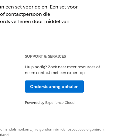
n een set voor delen. Een set voor
 of contactpersoon die
cords verlenen door middel van
ial Services Cloud-licentie is
SUPPORT & SERVICES
Hulp nodig? Zoek naar meer resources of
neem contact met een expert op.
Ondersteuning ophalen
ngen
.
Powered by
Experience Cloud
Toevoegen
.
ct.
rse handelsmerken zijn eigendom van de respectieve eigenaren.
rland