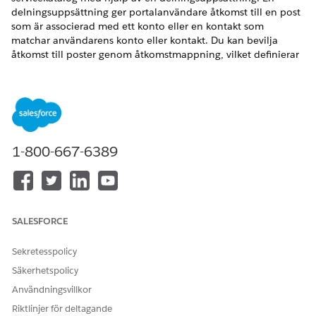
delningsuppsättning ger portalanvändare åtkomst till en post
som är associerad med ett konto eller en kontakt som
matchar användarens konto eller kontakt. Du kan bevilja
åtkomst till poster genom åtkomstmappning, vilket definierar
åtkomst för varje objekt i delningsuppsättningen.
VERSIONER SOM KRÄVS
Tillgängliga i: Lightning Experience i Professional,
Enterprise och Unlimited Editions där Financial Services
1-800-667-6389
Cloud-licensen är aktiverad
ANVÄNDARBEHÖRIGHETER SOM KRÄVS FÖR ATT
Skapa eller uppdatera
Anpassa program
delningsuppsättningar:
SALESFORCE
I Inställningar, i rutan Snabbsökning, skriv
Digitala
Sekretesspolicy
upplevelser
och välj sedan
Inställningar
.
Säkerhetspolicy
I den relaterade listan Delningsuppsättningar, klicka på
Användningsvillkor
Ny
.
Ange en etikett för delningsuppsättningen.
Riktlinjer för deltagande