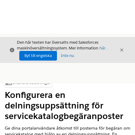
Den här texten har översatts med Salesforces
maskinöversättningssystem. Mer information
här
.
Stäng
Stäng
Stäng
Byt till engelska
Inte nu
Innehållsförteckningar
Visa innehållsförteckning
Konfigurera en
delningsuppsättning för
servicekatalogbegäranposter
Ge dina portalanvändare åtkomst till posterna för begäran om
servicekatalog med hjälp av en delningsuppsättning. En