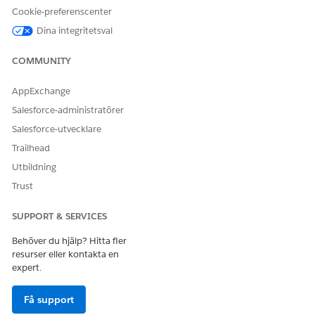
I sektionen Välj profiler, välj din klonade
Cookie-preferenscenter
diskussionsgruppanvändarprofil och klicka på
Lägg till
.
Dina integritetsval
Under Välj objekt, välj
Tjänstekatalogbegäran
och klicka
sedan på
Lägg
till.
COMMUNITY
I sektionen Konfigurera åtkomst, konfigurera åtkomst för
den valda profilen och objektet.
AppExchange
Bredvid Servicekatalogbegäran, klicka på
Konfigurera
.
Salesforce-administratörer
För Användare, välj
Konto
, för Begäran om
målservicekatalog, välj
Case.Account
och för
Salesforce-utvecklare
Åtkomstnivå, välj
Skrivskyddat
.
Trailhead
Klicka på
Uppdatera
.
Utbildning
Spara dina ändringar.
Trust
SUPPORT & SERVICES
LÖSTE DENNA ARTIKEL DITT PROBLEM?
Behöver du hjälp? Hitta fler
Berätta för oss vad vi kan förbättra!
resurser eller kontakta en
expert.
Ja
Nej
Få support