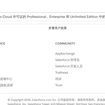
Cloud 许可证的 Professional、Enterprise 和 Unlimited Edition 中的 L
所需用户权限
自定义应用程序
RCE
COMMUNITY
入
，然后选择
设置
。
数字体验
。
AppExchange
Salesforce 管理员
的社区用户简档，然后单击
添加
。
请求
，然后单击
添加
。
Salesforce 开发人员
对选定简档和对象的访问权限。
Trailhead
设置
。
 首选项中心
培训
目标服务目录请求，选择
个案。客户
；对于访问权限级别，选择
只读
。
的隐私选择
Trust
© Copyright 2026, Salesforce.com Inc. 公司版权所有。保留所
Salesforce, Inc. Salesforce Tower, 415 Mission Street, 3rd Floor, San Francis