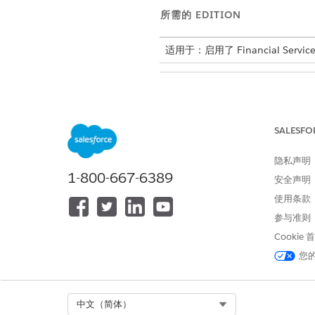
所需的 EDITION
适用于：启用了 Financial Services 
创建或更新共享集：
SALESFO
从“设置”中，在快速查找框中输
在共享集相关列表中，单击
新建
隐私声明
输入共享集的标签。
1-800-667-6389
安全声明
在“选择简档”部分，选择复制
在“选择对象”下，选择
服务目录
使用条款
在“配置访问权限”部分，配置
参与准则
在服务目录请求旁边，单击
Cookie
对于用户，选择
客户
；对于
单击
更新
。
您
保存更改。
Select Org
中文（简体）