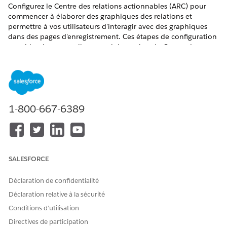
Configurez le Centre des relations actionnables (ARC) pour
commencer à élaborer des graphiques des relations et
permettre à vos utilisateurs d'interagir avec des graphiques
dans des pages d'enregistrement. Ces étapes de configuration
sont identiques, quelle que soit la version du Centre de
relations actionnables que vous envisagez d'utiliser.
1-800-667-6389
Notez les points ci-dessous.
REMARQUE
Les deux versions du Centre des relations actionnables
utilisent le même ensemble d'autorisations.
Le Centre des relations actionnables exige que le
champ Type d'association de l'objet Relation compte-
SALESFORCE
compte contienne des valeurs de liste de sélection
actives avec les noms d'API suivants : Groupe, Membre
Déclaration de confidentialité
et Pair.
Déclaration relative à la sécurité
Conditions d’utilisation
Création d'un ensemble d'autorisations Centre des
Directives de participation
relations actionnables dans Financial Services Cloud