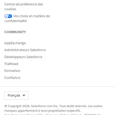
Centre de préférence des
Autorisez les utilisateurs à créer et à afficher des
cookies
graphiques ARC.
Vos choix en matière de
Attribution d'autorisations Centre des relations
confidentialité
actionnables aux utilisateurs de Financial Services Cloud
Accordez aux utilisateurs l'accès aux composants Centre
COMMUNITY
des relations actionnables et Centre des relations
actionnables.
AppExchange
Administrateurs Salesforce
VOIR ÉGALEMENT :
Développeurs Salesforce
Aide de Salesforce : Configuration de types d'association
Trailhead
(package géré)
Formation
Aide de Salesforce : Création et configuration de pages
Confiance
d’enregistrement Lightning Experience
Select Org
Français
CET ARTICLE A-T-IL RÉSOLU VOTRE PROBLÈME ?
© Copyright 2026, Salesforce.com Inc. Tous droits réservés. Les autres
Dites-nous ce que nous pouvons améliorer !
marques appartiennent à leurs propriétaires respectifs.