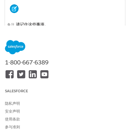
请记住这些事项。
备注
可操作关系中心的两个版本使用相同的权限集。
ARC 要求客户-客户关系对象的关联类型字段具有以下 API 名
称的活动选项列表值：小组、成员和对等项。
在 Financial Services Cloud 中创建可操作关系中心权限集
1-800-667-6389
允许用户创建和查看 ARC 图表。
将可操作关系中心权限分配给 Financial Services Cloud 用户
授予用户对可操作关系中心和 ARC 组件的访问权限。
SALESFORCE
另请参阅：
隐私声明
Salesforce 帮助：设置关联类型（受管软件包）
安全声明
Salesforce 帮助：创建并配置 Lightning Experience 记录页面
使用条款
参与准则