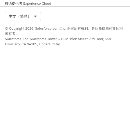
技術提供者
Experience Cloud
Select Org
中文（繁體）
© Copyright 2026, Salesforce.com Inc. 保留所有權利。各個商標屬於其個別
擁有者。
Salesforce, Inc. Salesforce Tower, 415 Mission Street, 3rd Floor, San
Francisco, CA 94105, United States