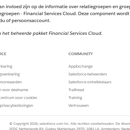
an invloed zijn op de informatie over relatiegroepen en gr
iegroepen - Financial Services Cloud. Deze component wordt 
idu of persoonsaccount.
n het beheerde pakket Financial Services Cloud.
st - Financial Services Cloud is een aangepaste Lightning 
component toe aan het tabblad Relaties op de paginalay-ou
RCE
COMMUNITY
nent toe aan het tabblad Relaties in de afzonderlijke pagin
rklaring
AppExchange
gsverklaring
Salesforce-beheerders
voorwaarden
Salesforce-ontwikkelaars
en voor deelname
Trailhead
centrum voor cookies
Training
privacybeslissingen
Vertrouwen
© Copyright 2026, salesforce.com inc. Alle rechten voorbehouden. De dive
nt Lijst van relatiegroepen aanpassen (beheerd pakket)
SFDC Netherlands BV, Gustav Mahlerlaan 2970, 1081 LA, Amsterdam, Nede