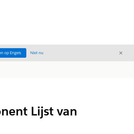
Sluite
n op Engels
Niet nu
Sluiten
ent Lijst van