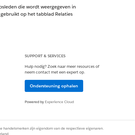
oepsleden die wordt weergegeven in
gebruikt op het tabblad Relaties
Appsamensteller-component. Voeg
t van persoonsaccounts. Voor
SUPPORT & SERVICES
alay-out.
Hulp nodig? Zoek naar meer resources of
neem contact met een expert op.
Ondersteuning ophalen
Powered by
Experience Cloud
rse handelsmerken zijn eigendom van de respectieve eigenaren.
rland