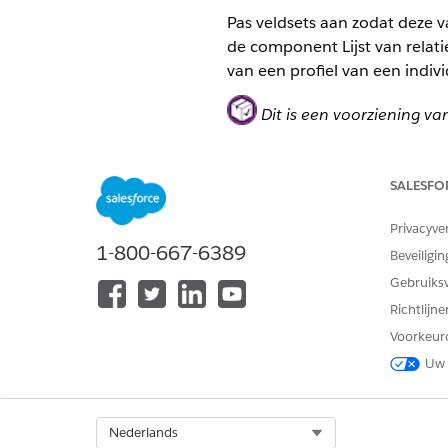
Pas veldsets aan zodat deze v
de component Lijst van relat
van een profiel van een indiv
Dit is een voorziening va
De component Relatiegroeplij
voor persoonsaccounts deze 
SALESFO
individuen voegt u deze compo
Privacyve
1-800-667-6389
Beveiligin
Gebruiks
Richtlijn
Voorkeur
Uw 
Select Org
Nederlands
Groepsdetail van de compone