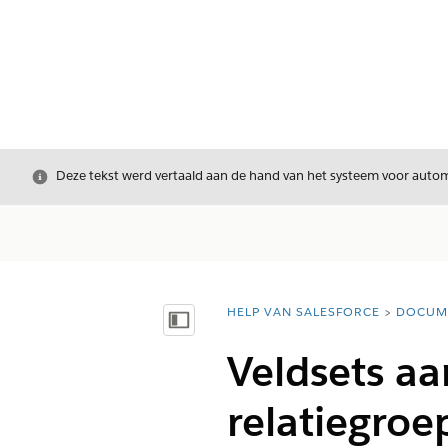
Sluiten
Deze tekst werd vertaald aan de hand van het systeem voor automa
HELP VAN SALESFORCE
DOCUM
U bent hier:
Inhoudsopgave weergeven
Veldsets a
relatiegroe