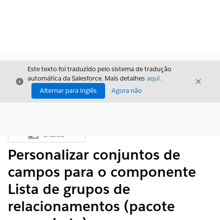
Este texto foi traduzido pelo sistema de tradução
automática da Salesforce. Mais detalhes
aqui
.
Fechar
Fecha
Fechar
Alternar para inglês
Agora não
Índice
Mostrar índice
Personalizar conjuntos de
campos para o componente
Lista de grupos de
relacionamentos (pacote