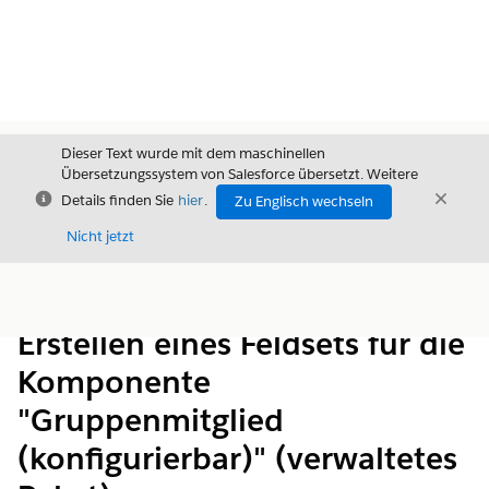
Dieser Text wurde mit dem maschinellen
Übersetzungssystem von Salesforce übersetzt. Weitere
Schließen
Schli
Details finden Sie
hier
.
Zu Englisch wechseln
Schließ
Nicht jetzt
Inhalt
Inhalt anzeigen
Erstellen eines Feldsets für die
Komponente
"Gruppenmitglied
(konfigurierbar)" (verwaltetes