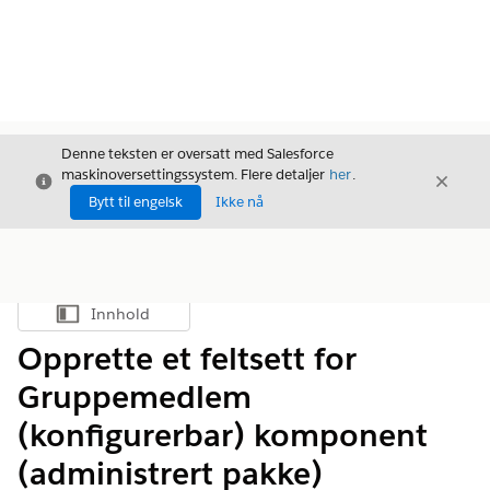
Denne teksten er oversatt med Salesforce
maskinoversettingssystem. Flere detaljer
her
.
Avslutt
Avslut
Avslutt
Bytt til engelsk
Ikke nå
Innhold
Vis innholdsfortegnelse
Opprette et feltsett for
Gruppemedlem
(konfigurerbar) komponent
(administrert pakke)