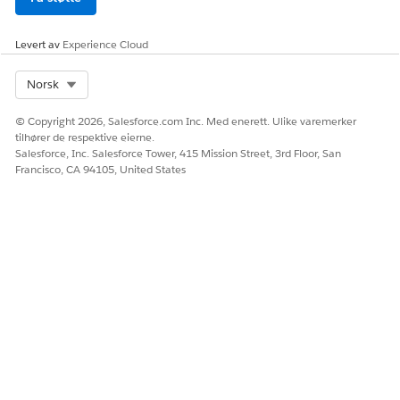
feltsettet
. Velg for eksempel
Posttype-ID
på
objektpaletten. Dra deretter
Navn-feltet
fra
Levert av
Experience Cloud
objektpaletten til beholderen
I feltsettet
.
Klikk på
Lagre
på objektpaletten.
Select Org
Norsk
I Lightning angir du attributtet Feltsett for gruppemedlemmer
© Copyright 2026, Salesforce.com Inc. Med enerett. Ulike varemerker
for Gruppemedlemmer (Konfigurerbar)-komponenten til
tilhører de respektive eierne.
Feltsettnavn.
Salesforce, Inc. Salesforce Tower, 415 Mission Street, 3rd Floor, San
Francisco, CA 94105, United States
HJALP DENNE ARTIKKELEN MED Å LØSE PROBLEMET DITT?
La oss få vite det slik at vi kan forbedre!
Ja
Nei