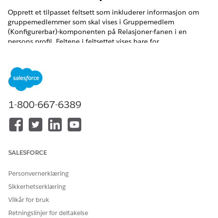
Opprett et tilpasset feltsett som inkluderer informasjon om
gruppemedlemmer som skal vises i Gruppemedlem
(Konfigurerbar)-komponenten på Relasjoner-fanen i en
persons profil. Feltene i feltsettet vises bare for
gruppemedlemmer som er personkontoer. Feltene vises ikke
for firmakontoer.
NØDVENDIGE UTGAVER
Tilgjengelig i Lightning Experience
1-800-667-6389
Tilgjengelig i
Professional
,
Enterprise
og
Unlimited
Edition
Dette er en funksjon i den administrerte pakken Financial
Services Cloud.
SALESFORCE
Åpne
Objektbehandling
fra Oppsett.
Personvernerklæring
Klikk på
Konto
, og velg deretter
Feltsett
.
Sikkerhetserklæring
Klikk på
Ny
.
Skriv inn en
Feltsettetikett
for det tilpassede feltsettet.
Vilkår for bruk
Skriv for eksempel inn
.
Gruppemedlemsdetaljer
Retningslinjer for deltakelse