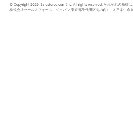
© Copyright 2026, Salesforce.com Inc. All rights reserve
への参照 (ルックアップ) または商品名を表す値である [収益データソース
株式会社セールスフォース・ジャパン 東京都千代田区丸の内1-1-3 日本生命丸の内ガ
 (ルックアップ) である場合、[商品名] リストから商品名を保存する
益データソース] 以外のオブジェクトから商品関連情報を入力する手順は
ース)] で、[
From Other Objects
(他のオブジェクトから)] を選択します
から、商談と商品の両方の詳細を保存するオブジェクトを見つけて選択します。例: 
リストから、収益データソースオブジェクトへの参照 (ルックアップ) 
への参照 (ルックアップ) または商品名を表す値である [収益データソース
 (ルックアップ) である場合、[商品名] リストから商品名情報を保
?