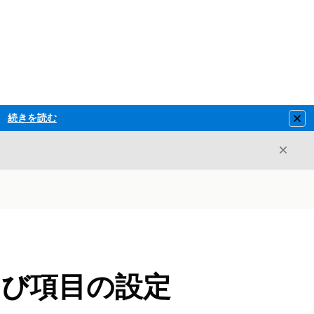
続きを読む
Clo
閉じ
閉じる
および項目の設定