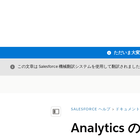
閉じる
この文章は Salesforce 機械翻訳システムを使用して翻訳されまし
SALESFORCE ヘルプ
ドキュメント
詳細情報:
目次を表示
Analyt