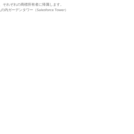
d. それぞれの商標は、それぞれの商標所有者に帰属します。
] の項目を見つけて選択します。
ーデンタワー（Salesforce Tower）
項目を見つけて選択します。
、次のとおりです。
。
OpportunityProduct。
がある商品ソースオブジェクトの項目を見つけ
] の項目を見つけて選択します。
存する項目を見つけて選択します。
はい
いいえ