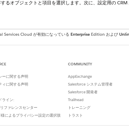
るオブジェクトと項目を選択します。次に、設定用の CRM Ana
l Services Cloud が有効になっている
Enterprise
Edition および
Unli
必要なユーザー権限
RI for Fins 管理者
RCE
COMMUNITY
etup (収益管理の設定)] ページの [Configure Objects and Catego
シーに関する声明
AppExchange
クトの設定)] をクリックします。
ティに関する声明
Salesforce システム管理者
から、商談情報を保存する標準オブジェクトまたはカスタムオブジェクト
Salesforce 開発者
入力します。
、取引先情報への参照 (ルックアップ) である項目を見つけて選択します。
ドライン:
Trailhead
、主取引先への参照となる項目を選択します。
e プリファレンスセンター
トレーニング
ら、取引先所有者のユーザー ID 情報への参照 (ルックアップ) である項
客様によるプライバシー設定の選択肢
トラスト
益データソース] から商品関連情報を入力する手順は、次のとおりです。
ース)] で、[
From Revenue Data Source
(収益データソース)] を選択し