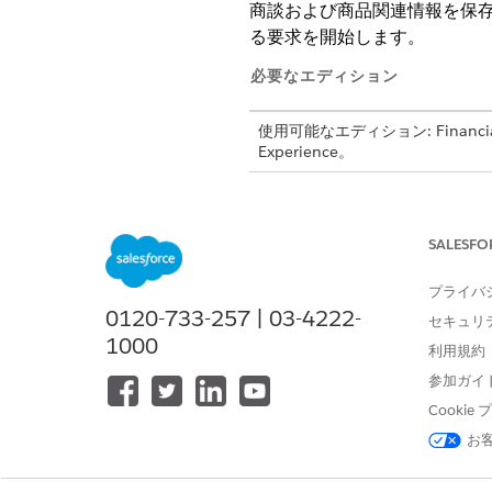
商談および商品関連情報を保存す
る要求を開始します。
必要なエディション
使用可能なエディション: Financia
Experience。
オブジェクトと項目を設定する
SALESFO
[Revenue Management S
プライバ
で、[
Set Up Objects
(オブジェ
0120-733-257 | 03-4222-
セキュリ
[収益データソース] リスト
1000
利用規約
アカウントとユーザーの詳細を
[取引先参照] リストから
参加ガイ
複数の取引先がある場合は
Cooki
[ユーザー参照] リストか
お
ステップ 2 で選択した [収
[Product Source (商品ソ