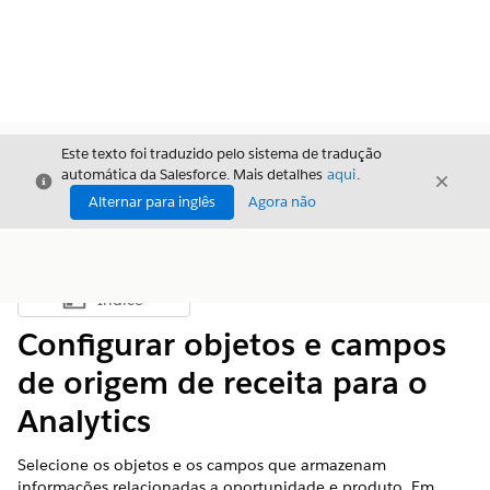
Este texto foi traduzido pelo sistema de tradução
automática da Salesforce. Mais detalhes
aqui
.
Fechar
Fecha
Fechar
Alternar para inglês
Agora não
Índice
Mostrar índice
Configurar objetos e campos
de origem de receita para o
Analytics
Selecione os objetos e os campos que armazenam
informações relacionadas a oportunidade e produto. Em