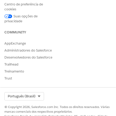
campo que é uma referência (pesquisa) às
Centro de preferência de
informações da conta.
cookies
Se houver várias contas, selecione um campo que faça
Suas opções de
referência à conta principal.
privacidade
Na lista Referência do usuário, localize e selecione o
campo que é uma referência (pesquisa) às
COMMUNITY
informações de ID do usuário do proprietário da
conta.
AppExchange
Para fornecer as informações relacionadas ao produto da
Administradores do Salesforce
Origem de dados de receita selecionada na etapa 2, siga
Desenvolvedores do Salesforce
estas etapas:
Trailhead
Para Origem do produto, selecione
De origem de
Treinamento
dados de receita
.
Na lista Produto, localize e selecione o campo em
Trust
Fonte de dados de receita que é uma referência
(pesquisa) para o produto ou o valor que representa o
nome do produto.
Select Org
Português (Brasil)
Se o Produto selecionado for uma referência
(pesquisa) para o produto, na lista Nome do produto,
© Copyright 2026, Salesforce.com Inc. Todos os direitos reservados. Várias
localize e selecione o campo que armazena o nome
marcas comerciais dos respectivos proprietários.
do produto.