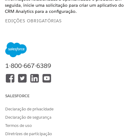
seguida, inicie uma solicitação para criar um aplicativo do
CRM Analytics para a configuração.
EDIÇÕES OBRIGATÓRIAS
Disponível em: Lightning Experience nas edições
Enterprise
e
Unlimited
em que o Financial Services Cloud está
habilitado.
PERMISSÕES DE USUÁRIO NECESSÁRIAS
1-800-667-6389
Para configurar objetos e
Administrador do RI para
campos:
Fins
Na página Configuração de gerenciamento de receita, na
SALESFORCE
etapa Configurar objetos e categorias, clique em
Configurar objetos
.
Na lista Fonte de dados de receita, localize e selecione o
Declaração de privacidade
objeto padrão ou personalizado que armazena
Declaração de segurança
informações da oportunidade.
Termos de uso
Forneça detalhes da conta e do usuário.
Diretrizes de participação
Na lista Referência da conta, localize e selecione o