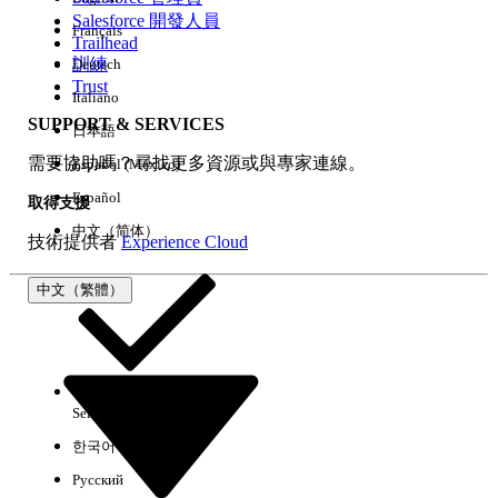
Salesforce 開發人員
Français
經驗
Trailhead
訓練
Deutsch
Trust
Italiano
SUPPORT & SERVICES
日本語
全部清除
完成
需要協助嗎？尋找更多資源或與專家連線。
Español (México)
Español
取得支援
中文（简体）
技術提供者
Experience Cloud
中文（繁體）
Select Org
中文（繁體）
한국어
Русский
沒有結果