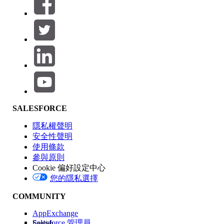
篩選器 (0)
選取篩選
新增
產品區域
SALESFORCE
功能影響
隱私權聲明
安全性聲明
使用條款
參與原則
Cookie 偏好設定中心
版本
您的隱私選擇
COMMUNITY
AppExchange
Salesforce 管理員
English