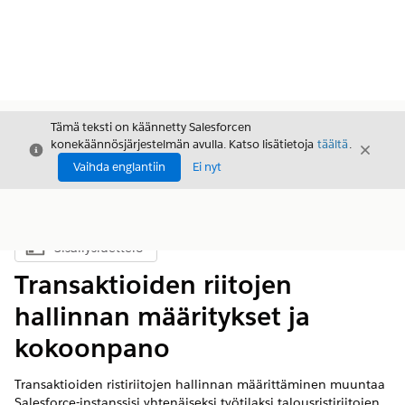
Tämä teksti on käännetty Salesforcen
konekäännösjärjestelmän avulla. Katso lisätietoja
täältä
.
Sulje
Sulje
Sulje
Vaihda englantiin
Ei nyt
Sisällysluettelo
Näytä sisällysluettelo
Transaktioiden riitojen
hallinnan määritykset ja
kokoonpano
Transaktioiden ristiriitojen hallinnan määrittäminen muuntaa
Salesforce-instanssisi yhtenäiseksi työtilaksi talousristiriitojen