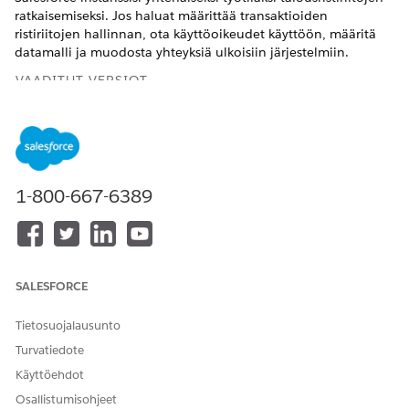
ratkaisemiseksi. Jos haluat määrittää transaktioiden
ristiriitojen hallinnan, ota käyttöoikeudet käyttöön, määritä
datamalli ja muodosta yhteyksiä ulkoisiin järjestelmiin.
VAADITUT VERSIOT
Käytettävissä: Lightning Experiencessa
Käytettävissä:
Professional Edition
-,
Enterprise Edition
- ja
Unlimited Edition
-versioissa
1-800-667-6389
Transaktioiden riitojen hallinnan määritysvaiheet
Ota käyttöön täysin toimiva riidanratkaisun ratkaisu
seuraavissa määritysvaiheissa.
SALESFORCE
MÄÄRITYSVAIHE
KUVAUS
Tietosuojalausunto
Yleiset kokoonpanot ja
Kohdista
Turvatiedote
käyttöoikeudet
käyttöoikeusjoukkoja,
aktivoi ulkoisia tunnuksia ja
Käyttöehdot
luo integraatiomääritelmä
Osallistumisohjeet
yhteyden muodostamiseksi