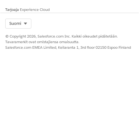
vaatimustenmukaisia
arviointikysymyksiä ja
Tarjoaja
Experience Cloud
mukauta Omniscripts-
objekteja kerätäksesi tarkat
Select Org
Suomi
todisteet, joita maksuvirta
vaatii.
© Copyright 2026, Salesforce.com Inc. Kaikki oikeudet pidätetään.
Tavaramerkit ovat omistajiensa omaisuutta.
Transaktioiden rikastaminen
Määritä
Salesforce.com EMEA Limited, Keilaranta 1, 3rd floor 02150 Espoo Finland
ja ennaltaehkäisy
liiketoimintasääntöjen
järjestelmä tunnistaaksesi
kyselyt, joita voi välttää
välittömästi. Integroi
rikastuksen tarjoajien kanssa
näyttääksesi myyjän
lisätietoja, auttaaksesi
asiakkaita tunnistamaan
maksut ja välttyäksesi
tarpeettomilta palautuksilta.
Integraatio maksuverkkoihin
Muodosta yhteys
riidanratkaisualustoihin,
kuten Mastercom.
Automatisoi riitojen
lisätietojen, todisteiden ja
tilapäivitysten